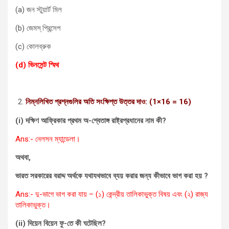
(a) জন স্টুয়ার্ট মিল
(b) জেমস্ প্রিন্সেপ
(c) কোলব্রুক
(d) ভিনসেন্ট স্মিথ
নিম্নলিখিত প্রশ্নগুলির অতি সংক্ষিপ্ত উত্তর দাও: (1×16 = 16)
(i) দক্ষিণ আফ্রিকার প্রথম অ-শ্বেতাঙ্গ রাষ্ট্রপ্রধানের নাম কী?
Ans:- নেলসন ম্যান্ডেলা।
অথবা,
ভারত সরকারের বরাদ্দ অর্থকে যথাযথভাবে ব্যয় করার জন্য কীভাবে ভাগ করা হয় ?
Ans:- দু-ভাগে ভাগ করা যায় – (১) কেন্দ্রীয় তালিকাভুক্ত বিষয় এবং (২) রাজ্য
তালিকাভুক্ত।
(ii) দিয়েন বিয়েন ফু-তে কী ঘটেছিল?