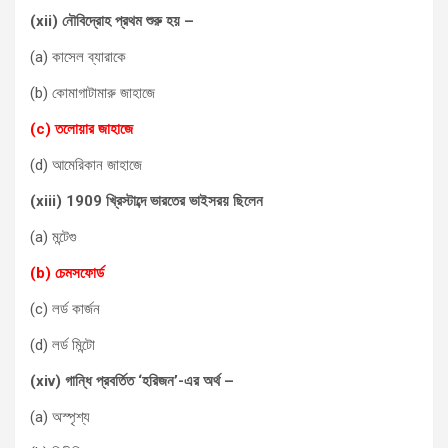
(xii) নৌবিদ্রোহ প্রথম শুরু হয় –
(a) কাসেল ব্যারাকে
(b) কোমাগাটামারু জাহাজে
(c) তলোয়ার জাহাজে
(d) আমেরিকান জাহাজে
(xiii) 1909 খ্রিস্টাব্দে ভারতের ভাইসরয় ছিলেন
(a) মন্টেগু
(b) চেমসফোর্ড
(c) লর্ড কার্জন
(d) লর্ড মিন্টো
(xiv) গান্ধি প্রবর্তিত ‘হরিজন’-এর অর্থ –
(a) অস্পৃশ্য