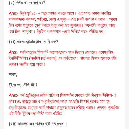
(x) দলিত কাদের বলা হয়?
Ans:- খ্রিষ্টপূর্ব ১৫০০ অব্দে আর্যরা ভারতে আসে। এই সময় আর্যরা ভারতীয়
জনসমাজকে ব্ৰাহ্মণ, ক্ষত্রিয়, বৈশ্য ও শূদ্র – এই চারটি বর্ণে ভাগ করেন। প্রথম
তিন বর্ণের মানুষকে সেবা করতে বাধ্য করা হত শূদ্রদের। উচ্চবর্ণের মানুষের কাছে
এরা ছিল অস্পৃশ্য। ব্রিটিশ শাসনকালে এরাই ‘দলিত’ নামে পরিচিত হয়।
(xi) আলেকজান্ডার ডাফ কে ছিলেন‌?
Ans:- স্কটল্যান্ডের মিশনারি আলেকজান্ডার ডাফ ছিলেন জেনারেল এসেম্বলিজ
ইনস্টিটিউটশন (স্কটিশ চার্চ কলেজ) এর প্রতিষ্ঠাতা। বাংলায় শিক্ষার প্রসারে তাঁর
অবদান স্মরণীয় হয়ে আছে।
অথবা,
চুঁইয়ে পড়া নীতি কী ?
Ans:- লর্ড বেন্টিঙ্কের আইন সচিব বা শিক্ষাসচিব মেকলে তাঁর বিখ্যাত মিনিটস-এ
বলেন যে, ভারতে উচ্চ ও মধ্যবিত্তদের মধ্যে ইংরেজি শিক্ষার প্রসার হলে তা
মধ্যবিত্তদের মাধ্যমে কর্মে সাধারণ মানুষের মধ্যে ছড়িয়ে পড়বে। মেকলে প্রকল্পিত
এই নীতি ‘চুঁইয়ে পড়া নীতি’ নামে পরিচিত।
(xii) নানকিং-এর সন্ধির দুটি শর্ত লেখো।