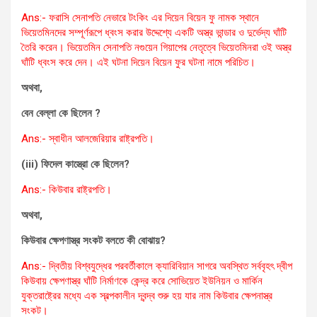
Ans:- ফরাসি সেনাপতি নেভারে টংকিং এর দিয়েন বিয়েন ফু নামক স্থানে
ভিয়েতমিনদের সম্পূর্ণরূপে ধ্বংস করার উদ্দেশ্যে একটি অস্ত্র ভান্ডার ও দুর্ভেদ্য ঘাঁটি
তৈরি করেন। ভিয়েতমিন সেনাপতি নগুয়েন গিয়াপের নেতৃত্বে ভিয়েতমিনরা ওই অস্ত্র
ঘাঁটি ধ্বংস করে দেন। এই ঘটনা দিয়েন বিয়েন ফুর ঘটনা নামে পরিচিত।
অথবা,
বেন বেল্লা কে ছিলেন ?
Ans:- স্বাধীন আলজেরিয়ার রাষ্ট্রপতি।
(iii) ফিদেল কাস্ত্রো কে ছিলেন‌?
Ans:- কিউবার রাষ্ট্রপতি।
অথবা,
কিউবার ক্ষেপণাস্ত্র সংকট বলতে কী বোঝায়?
Ans:- দ্বিতীয় বিশ্বযুদ্ধের পরবর্তীকালে ক্যারিবিয়ান সাগরে অবস্থিত সর্ববৃহৎ দ্বীপ
কিউবায় ক্ষেপণাস্ত্র ঘাঁটি নির্মাণকে কেন্দ্র করে সোভিয়েত ইউনিয়ন ও মার্কিন
যুক্তরাষ্ট্রের মধ্যে এক স্বল্পকালীন দ্বন্দ্ব শুরু হয় যার নাম কিউবার ক্ষেপনাস্ত্র
সংকট।