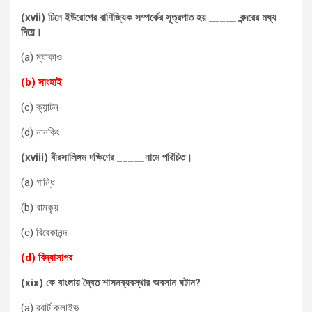
(xvii) চিনে ইউরোপের বাণিজ্যিক সম্পর্কের সূত্রপাত হয় _____ বন্দরের মধ্য
দিয়ে।
(a) ম্যাকাও
(b) সাংহাই
(c) ক্যান্টন
(d) নানকিং
(xviii) বীরসালিঙ্গম দক্ষিণের _____নামে পরিচিত।
(a) গান্ধি
(b) রামকৃয়
(c) বিবেকানন্দ
(d) বিদ্যাসাগর
(xix) কে বাংলায় দ্বৈত শাসনব্যবস্থার অবসান ঘটান?
(a) রবার্ট ক্লাইভ