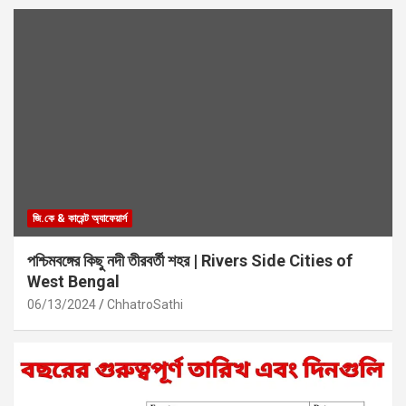
জি.কে & কারেন্ট অ্যাফেয়ার্স
পশ্চিমবঙ্গের কিছু নদী তীরবর্তী শহর | Rivers Side Cities of
West Bengal
06/13/2024
ChhatroSathi