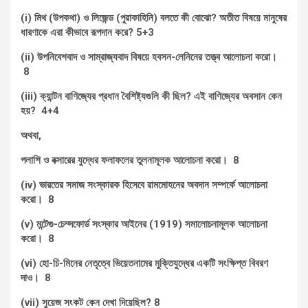
(i) মিথ (উপকথা) ও লিজেন্ড (পুরাকাহিনি) বলতে কী বোঝো? অতীত বিষয়ে মানুষের
ধারণাকে এরা কীভাবে রূপদান করে? 5+3
(ii) উপনিবেশবাদ ও সাম্রাজ্যবাদ বিষয়ে হবসন-লেনিনের তত্ত্ব আলোচনা করো।
8
(iii) ক্যান্টন বাণিজ্যের প্রধান বৈশিষ্ট্যগুলি কী ছিল? এই বাণিজ্যের অবসান কেন
হয়? 4+4
অথবা,
পলাশি ও বক্সারের যুদ্ধের ফলাফলের তুলনামূলক আলোচনা করো। 8
(iv) ভারতের সমাজ সংস্কারক হিসেবে রামমোহনের অবদান সম্পর্কে আলোচনা
করো। 8
(v) মন্টেগু-চেম্সফোর্ড সংস্কার আইনের (1919) সমালোচনামূলক আলোচনা
করো। 8
(vi) হো-চি-মিনের নেতৃত্বে ভিয়েতনামের মুক্তিযুদ্ধের একটি সংক্ষিপ্ত বিবরণ
দাও। 8
(vii) সুয়েজ সংকট কেন দেখা দিয়েছিল? 8