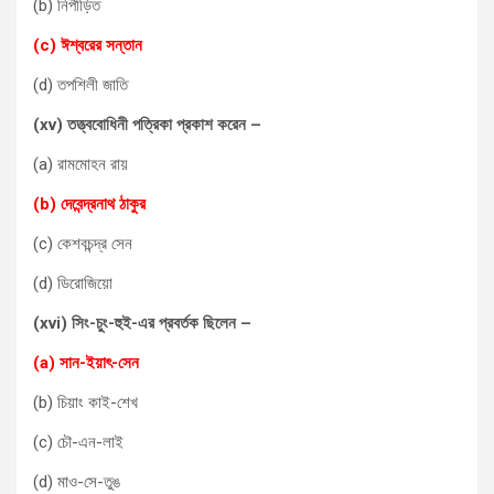
(b) নিপীড়িত
(c) ঈশ্বরের সন্তান
(d) তপশিলী জাতি
(xv) তত্ত্ববোধিনী পত্রিকা প্রকাশ করেন –
(a) রামমোহন রায়
(b) দেবেন্দ্রনাথ ঠাকুর
(c) কেশবচন্দ্র সেন
(d) ডিরোজিয়ো
(xvi) সিং-চুং-হুই-এর প্রবর্তক ছিলেন –
(a) সান-ইয়াৎ-সেন
(b) চিয়াং কাই-শেখ
(c) চৌ-এন-লাই
(d) মাও-সে-তুঙ