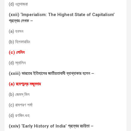
(d) ওলন্দাজরা
(xxii) ‘Imperialism: The Highest State of Capitalism’
গ্রন্থের লেখক –
(a) হবসন
(b) হিলফারডিং
(c) লেনিন
(d) স্তালিন
(xxiii) ভারতের ইতিহাসের জাতীয়তাবাদী ব্যাখ্যাকার হলেন –
(a) রমেশচন্দ্র মজুমদার
(b) জেমস্ মিল
(c) রামশরণ শর্মা
(d) রণজিৎ গুহ
(xxiv) ‘Early History of India’ গ্রন্থের রচয়িতা –