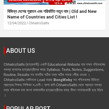
GENERAL KNOWLEDGE
জি.কে & কারেন্ট অ্যাফেয়ার্স
বিভিন্ন দেশের পুরাতন এবং পরিবর্তিত নতুন নাম | Old and New
Name of Countries and Cities List !
12/04/2022
ChhatroSathi
ABOUT US
ChhatroSathi (ছাত্রসাথী) একটি Educational Website যার লক্ষ্য পশ্চিমবঙ্গের
সমস্ত ক্লাসের ছাত্রছাত্রীদের কাছে Syllabus, Texts, Notes, Suggestions,
Routine, Results সহ যাবতীয় সঠিক তথ্য সঠিক সময়ে পৌঁছে দেওয়া ।
ChhatroSathi পোর্টালকে Lead করছে
BongWeby
সহ পশ্চিমবঙ্গের বিভিন্ন
প্রান্তের শিক্ষক শিক্ষিকা মণ্ডলী। আশা রাখি ChhatroSathi থেকে প্রদত্ত সমস্ত
তথ্য পশ্চিমবঙ্গ তথা বাংলা ভাষাভাষীর ছাত্রছাত্রীদের কাছে ভীষণ সাহায্যকারী হয়ে উঠবে
।
POPULAR POST