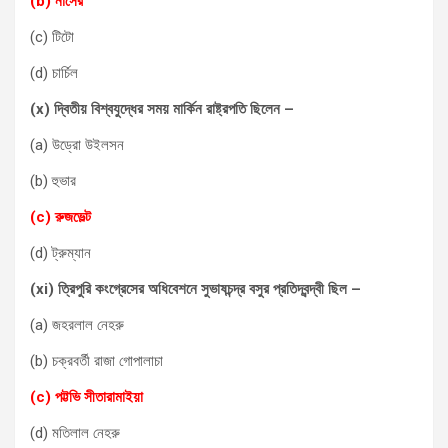
(b) নাসের
(c) টিটো
(d) চার্চিল
(x) দ্বিতীয় বিশ্বযুদ্ধের সময় মার্কিন রাষ্ট্রপতি ছিলেন –
(a) উড্রো উইলসন
(b) হুভার
(c) রুজভেল্ট
(d) ট্রুম্যান
(xi) ত্রিপুরি কংগ্রেসের অধিবেশনে সুভাষচন্দ্র বসুর প্রতিদ্বন্দ্বী ছিল –
(a) জহরলাল নেহরু
(b) চক্রবর্তী রাজা গোপালাচা
(c) পট্টভি সীতারামাইয়া
(d) মতিলাল নেহরু