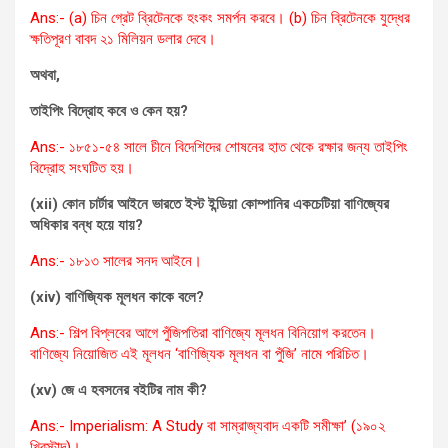
Ans:- (a) চিন গ্রেট ব্রিটেনকে হংকং সমর্পন করবে। (b) চিন ব্রিটেনকে যুদ্ধের
ক্ষতিপূরণ বাবদ ২১ মিলিয়ন ডলার দেবে।
অথবা,
তাইপিং বিদ্রোহ কবে ও কেন হয়?
Ans:- ১৮৫১-৫৪ সালে চীনে বিদেশিদের শোষনের হাত থেকে রক্ষার জন্য তাইপিং
বিদ্রোহ সংঘটিত হয়।
(xii) কোন চার্টার আইনে ভারতে ইস্ট ইন্ডিয়া কোম্পানির একচেটিয়া বাণিজ্যের
অধিকার বন্ধ হয়ে যায়?
Ans:- ১৮১৩ সালের সনদ আইনে।
(xiv) বাণিজ্যিক মূলধন কাকে বলে?
Ans:- শিল্প বিপ্লবের আগে পুঁজিপতিরা বাণিজ্যে মূলধন বিনিয়োগ করতেন।
বাণিজ্যে নিয়োজিত এই মূলধন ‘বাণিজ্যিক মূলধন বা পুঁজি’ নামে পরিচিত।
(xv) জে এ হবসনের বইটির নাম কী?
Ans:- Imperialism: A Study বা সাম্রাজ্যবাদ একটি সমীক্ষা’ (১৯০২
খ্রিস্টাব্দ)।