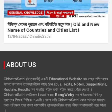
GENERAL KNOWLEDGE
জি.কে & কারেন্ট অ্যাফেয়ার্স
বিভিন্ন দেশের পুরাতন এবং পরিবর্তিত নতুন নাম | Old and New
Name of Countries and Cities List !
12/04/2022
ChhatroSathi
ABOUT US
ChhatroSathi (ছাত্রসাথী) একটি Educational Website যার লক্ষ্য পশ্চিমবঙ্গের
সমস্ত ক্লাসের ছাত্রছাত্রীদের কাছে Syllabus, Texts, Notes, Suggestions,
Routine, Results সহ যাবতীয় সঠিক তথ্য সঠিক সময়ে পৌঁছে দেওয়া ।
ChhatroSathi পোর্টালকে Lead করছে
BongWeby
সহ পশ্চিমবঙ্গের বিভিন্ন
প্রান্তের শিক্ষক শিক্ষিকা মণ্ডলী। আশা রাখি ChhatroSathi থেকে প্রদত্ত সমস্ত
তথ্য পশ্চিমবঙ্গ তথা বাংলা ভাষাভাষীর ছাত্রছাত্রীদের কাছে ভীষণ সাহায্যকারী হয়ে উঠবে
।