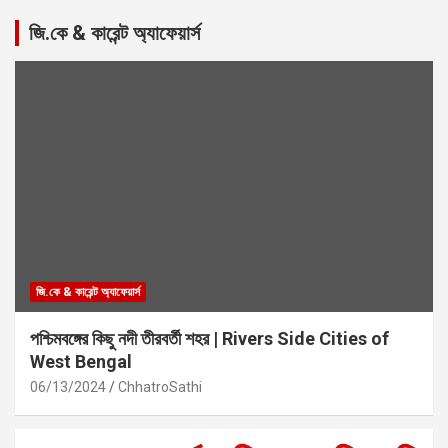
জি.কে & কারেন্ট অ্যাফেয়ার্স
জি.কে & কারেন্ট অ্যাফেয়ার্স
পশ্চিমবঙ্গের কিছু নদী তীরবর্তী শহর | Rivers Side Cities of
West Bengal
06/13/2024
ChhatroSathi