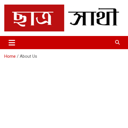
Skip
to
content
Chhatrosathi
Home
About Us