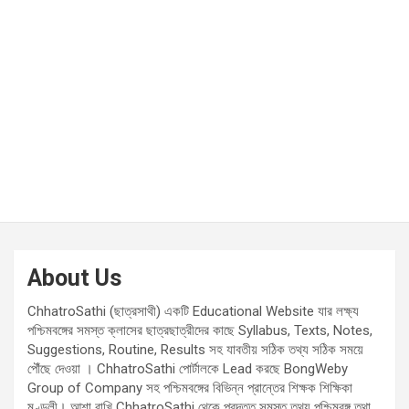
About Us
ChhatroSathi (ছাত্রসাথী) একটি Educational Website যার লক্ষ্য
পশ্চিমবঙ্গের সমস্ত ক্লাসের ছাত্রছাত্রীদের কাছে Syllabus, Texts, Notes,
Suggestions, Routine, Results সহ যাবতীয় সঠিক তথ্য সঠিক সময়ে
পৌঁছে দেওয়া । ChhatroSathi পোর্টালকে Lead করছে BongWeby
Group of Company সহ পশ্চিমবঙ্গের বিভিন্ন প্রান্তের শিক্ষক শিক্ষিকা
মণ্ডলী। আশা রাখি ChhatroSathi থেকে প্রদত্ত সমস্ত তথ্য পশ্চিমবঙ্গ তথা