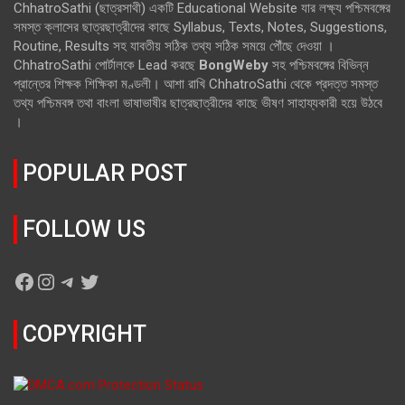
ChhatroSathi (ছাত্রসাথী) একটি Educational Website যার লক্ষ্য পশ্চিমবঙ্গের
সমস্ত ক্লাসের ছাত্রছাত্রীদের কাছে Syllabus, Texts, Notes, Suggestions,
Routine, Results সহ যাবতীয় সঠিক তথ্য সঠিক সময়ে পৌঁছে দেওয়া ।
ChhatroSathi পোর্টালকে Lead করছে
BongWeby
সহ পশ্চিমবঙ্গের বিভিন্ন
প্রান্তের শিক্ষক শিক্ষিকা মণ্ডলী। আশা রাখি ChhatroSathi থেকে প্রদত্ত সমস্ত
তথ্য পশ্চিমবঙ্গ তথা বাংলা ভাষাভাষীর ছাত্রছাত্রীদের কাছে ভীষণ সাহায্যকারী হয়ে উঠবে
।
POPULAR POST
FOLLOW US
Facebook
Instagram
Telegram
Twitter
COPYRIGHT