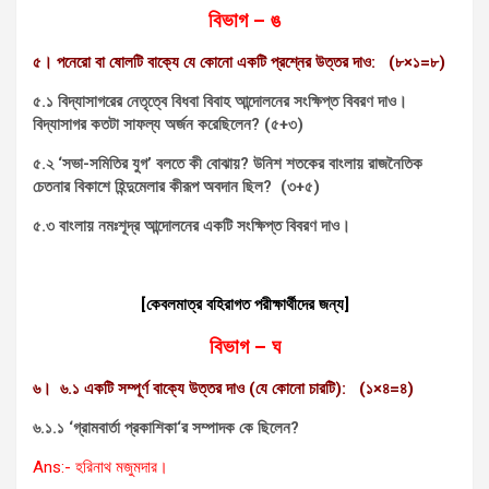
বিভাগ
– ঙ
৫। পনেরো বা ষোলটি বাক্যে যে কোনো একটি প্রশ্নের উত্তর দাও: (৮×১=৮)
৫.১ বিদ্যাসাগরের নেতৃত্বে বিধবা বিবাহ আন্দোলনের সংক্ষিপ্ত বিবরণ দাও।
বিদ্যাসাগর কতটা সাফল্য অর্জন করেছিলেন? (৫+৩)
৫.২ ‘সভা-সমিতির যুগ’ বলতে কী বোঝায়? উনিশ শতকের বাংলায় রাজনৈতিক
চেতনার বিকাশে হিন্দুমেলার কীরূপ অবদান ছিল? (৩+৫)
৫.৩ বাংলায় নমঃশূদ্র আন্দোলনের একটি সংক্ষিপ্ত বিবরণ দাও।
[কেবলমাত্র বহিরাগত পরীক্ষার্থীদের জন্য]
বিভাগ
– ঘ
৬।
৬.১ একটি সম্পূর্ণ বাক্যে উত্তর দাও (যে কোনো চারটি): (১×৪=৪)
৬.১.১ ‘গ্রামবার্তা প্রকাশিকা
‘র সম্পাদক কে ছিলেন?
Ans:- হরিনাথ মজুমদার।