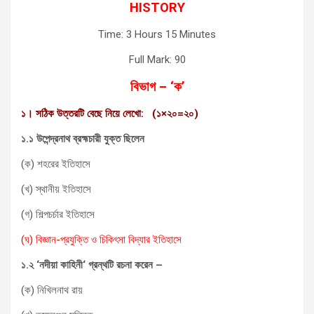
HISTORY
Time: 3 Hours 15 Minutes
Full Mark: 90
বিভাগ
– ‘ক’
১। সঠিক উত্তরটি বেছে নিয়ে লেখো:
(১
×
২০=২০
)
১.১ উপেন্দ্রনাথ ব্রহ্মচারী যুক্ত ছিলেন
(ক) শহরের ইতিহাসে
(খ) স্থানীয় ইতিহাসে
(গ) শিল্পচর্চার ইতিহাসে
(ঘ) বিজ্ঞান-প্রযুক্তি ও চিকিৎসা বিদ্যার ইতিহাসে
১.২ ‘নদীয়া কাহিনী
‘
গ্রন্থটি রচনা করেন
–
(ক) নিখিলনাথ রায়