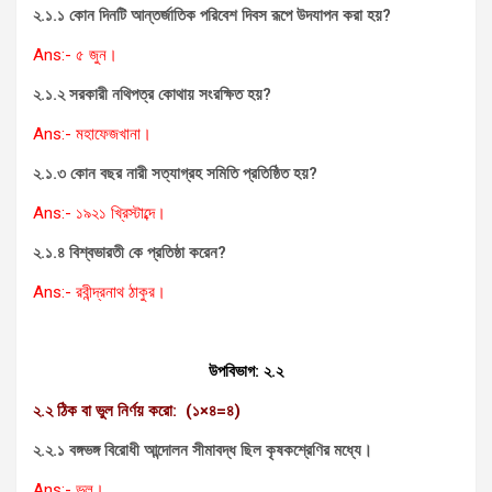
২.১.১
কোন দিনটি আন্তর্জাতিক পরিবেশ দিবস রূপে উদযাপন করা হয়
?
Ans:- ৫ জুন।
২.১.২ সরকারী নথিপত্র কোথায় সংরক্ষিত হয়
?
Ans:- মহাফেজখানা।
২.১.৩
কোন বছর নারী সত্যাগ্রহ সমিতি প্রতিষ্ঠিত হয়
?
Ans:- ১৯২১ খ্রিস্টাব্দে।
২.১.৪ বিশ্বভারতী কে প্রতিষ্ঠা করেন
?
Ans:- রবীন্দ্রনাথ ঠাকুর।
উপবিভাগ: ২.২
২.২ ঠিক বা ভুল নির্ণয় করো: (১
×
৪=৪
)
২.২.১ বঙ্গভঙ্গ বিরোধী আন্দোলন সীমাবদ্ধ ছিল কৃষকশ্রেণির মধ্যে।
Ans:- ভুল।