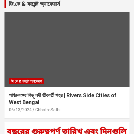
জি.কে & কারেন্ট অ্যাফেয়ার্স
জি.কে & কারেন্ট অ্যাফেয়ার্স
পশ্চিমবঙ্গের কিছু নদী তীরবর্তী শহর | Rivers Side Cities of
West Bengal
06/13/2024
ChhatroSathi