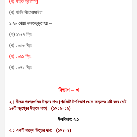
(গ) পত্তি শ্রীরামালু
(ঘ) পট্টভি সীতারামাইয়া
১.২০ গোয়া ভারতভুক্ত হয়
–
(ক) ১৯৪৭ খ্রিঃ
(খ) ১৯৫৬ খ্রিঃ
(গ) ১৯৬১ খ্রিঃ
(ঘ) ১৯৭১ খ্রিঃ
বিভাগ – খ
২। নীচের প্রশ্নগুলির উত্তর দাও (প্রতিটি উপবিভাগ থেকে অন্ততঃ ১টি করে মোট
১৬টি প্রশ্নের উত্তর
দাও):
(১
×
১৬=১৬
)
উপবিভাগ: ২.১
২.১ একটি বাক্যে উত্তর দাও: (১
×
৪=৪
)