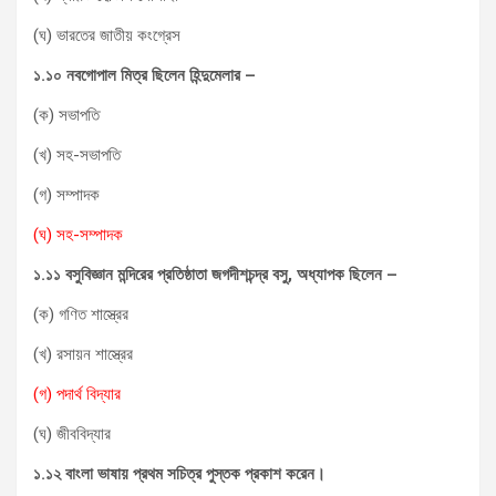
(ঘ) ভারতের জাতীয় কংগ্রেস
১.১০ নবগোপাল মিত্র ছিলেন হিন্দুমেলার –
(ক) সভাপতি
(খ) সহ-সভাপতি
(গ) সম্পাদক
(ঘ)
সহ-সম্পাদক
১.১১ বসুবিজ্ঞান মন্দিরের প্রতিষ্ঠাতা জগদীশচন্দ্র বসু
,
অধ্যাপক ছিলেন –
(ক) গণিত শাস্ত্রের
(খ) রসায়ন শাস্ত্রের
(গ) পদার্থ বিদ্যার
(ঘ) জীববিদ্যার
১.১২ বাংলা ভাষায় প্রথম সচিত্র পুস্তক প্রকাশ করেন।