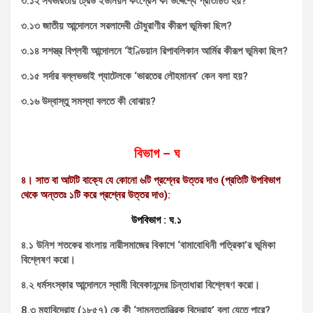
৩.১২ সর্বভারতীয় ট্রেড ইউনিয়ন কংগ্রেস কী উদ্দেশ্যে প্রতিষ্ঠিত হয়?
৩.১৩ জাতীয় আন্দোলনে সরলাদেবী চৌধুরাণীর কীরূপ ভূমিকা ছিল?
৩.১৪ সশস্ত্র বিপ্লবী আন্দোলনে ‘ইণ্ডিয়ান রিপাবলিকান আর্মির কীরূপ ভূমিকা ছিল?
৩.১৫ সর্দার বল্লভভাই প্যাটেলকে ‘ভারতের লৌহমানব’ কেন বলা হয়?
৩.১৬ উদ্বাস্তু সমস্যা বলতে কী বোঝায়?
বিভাগ
– ঘ
৪। সাত বা আটটি বাক্যে যে কোনো ৬টি প্রশ্নের উত্তর দাও (প্রতিটি উপবিভাগ
থেকে অন্ততঃ ১টি করে প্রশ্নের উত্তর দাও):
উপবিভাগ : ঘ.১
৪.১ উনিশ শতকের বাংলায় নারীসমাজের বিকাশে ‘বামাবোধিনী পত্রিকা’র ভূমিকা
বিশ্লেষণ করো।
৪.২ ধর্মসংস্কার আন্দোলনে স্বামী বিবেকানন্দের চিন্তাধারা বিশ্লেষণ করো।
8.৩ মহাবিদ্রোহ (১৮৫৭) কে কী ‘সামন্ততান্ত্রিক বিদ্রোহ’ বলা যেতে পারে?