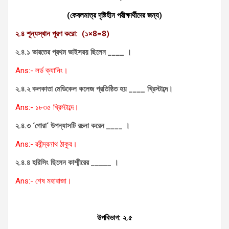
(কেবলমাত্র দৃষ্টিহীন পরীক্ষার্থীদের জন্য)
২.৪ শূন্যস্থান পূরণ করো: (১
×8=8)
২.৪.১ ভারতের প্রথম ভাইসরয় ছিলেন
____ ।
Ans:- লর্ড ক্যানিং।
২.৪.২ কলকাতা মেডিকেল কলেজ প্রতিষ্ঠিত হয়
____ খ্রিস্টাব্দে।
Ans:- ১৮৩৫ খ্রিস্টাব্দে।
২.৪.৩ ‘গোরা
‘ উপন্যাসটি রচনা করেন ____ ।
Ans:- রবীন্দ্রনাথ ঠাকুর।
২.৪.৪ হরিসিং ছিলেন কাশ্মীরের
_____ ।
Ans:- শেষ মহারাজা।
উপবিভাগ: ২.৫