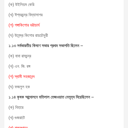
(ক) উইলিয়ম কেরি
(খ) ঈশ্বরচন্দ্র বিদ্যাসাগর
(গ) গঙ্গাকিশোর ভট্টাচার্য
(ঘ) উপেন্দ্র কিশোর রায়চৌধুরী
১.১৩ সর্বভারতীয় কিষাণ সভার প্রথম সভাপতি ছিলেন –
(ক) বাবা রামচন্দ্র
(খ) এন. জি. রঙ্গ
(গ) স্বামী সহজানন্দ
(ঘ) ফজলুল হক
১.১৪ কৃষক আন্দোলনে মতিলাল তেজওয়াত নেতৃত্ব দিয়েছিলেন –
(ক) বিহারে
(খ) গুজরাটে
(গ) রাজস্থানে