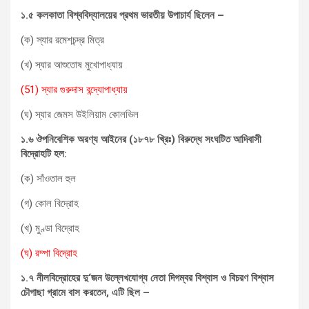
১.৫
কলকাতা বিশ্ববিদ্যালয়ের প্রথম ভারতীয় উপাচার্য ছিলেন –
(ক) স্যার রমেশচন্দ্র মিত্র
(খ) স্যার আশুতোষ মুখোপাধ্যায়
(51) স্যার গুরুদাস বন্দ্যোপাধ্যায়
(ঘ) স্যার জেমস উইলিয়াম কোলভিল
১.৬
ঔপনিবেশিক অরণ্য আইনের (১৮৭৮ খ্রিঃ) বিরুদ্ধে সংঘটিত আদিবাসী
বিদ্রোহটি হল:
(ক) সাঁওতাল হুল
(গ) কোল বিদ্রোহ
(খ) মুণ্ডা বিদ্রোহ
(ঘ) রম্পা বিদ্রোহ
১.৭
নীলবিদ্রোহের দু
‘
জন উল্লেখযোগ্য নেতা দিগম্বর বিশ্বাস ও বিচরণ বিশ্বাস
চৌগাছা গ্রামে বাস
করতেন
,
এটি ছিল –