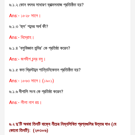
৬.১.২ কোন বৎসর সাধারণ ব্রাত্মসমাজ প্রতিষ্ঠিত হয়
?
Ans:- ১৮২৮ সালে।
৬.১.৩ ‘হুল
‘ শব্দের অর্থ কী?
Ans:- বিদ্রোহ।
৬.১.৪ ‘বসুবিজ্ঞান মন্দির
‘ কে প্রতিষ্ঠা করেন?
Ans:- জগদীশ চন্দ্র বসু।
৬.১.৫ কত খ্রিস্টাব্দে শান্তিনিকেতন প্রতিষ্ঠিত হয়
?
Ans:- ১৮৬৩ সালে। (১৯০১)
৬.১.৬ দীপালি সংঘ কে প্রতিষ্ঠা করেন
?
Ans:- লীলা নাগ রয়।
৬.২ দু
‘টি অথবা তিনটি বাক্যে নীচের নিম্নলিখিত প্রশ্নগুলির উত্তর দাও (যে
কোনো তিনটি): (২×৩=৬)