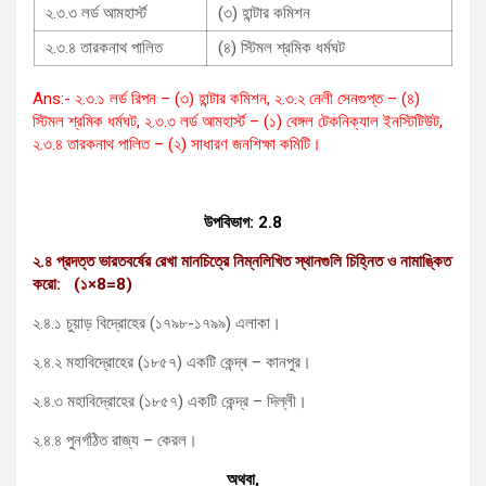
২.৩.৩ লর্ড আমহার্স্ট
(৩) হান্টার কমিশন
২.৩.৪ তারকনাথ পালিত
(৪) স্টিমল শ্রমিক ধর্মঘট
Ans:- ২.৩.১ লর্ড রিপন – (৩) হান্টার কমিশন, ২.৩.২ নেলী সেনগুপ্ত – (৪)
স্টিমল শ্রমিক ধর্মঘট, ২.৩.৩ লর্ড আমহার্স্ট – (১) বেঙ্গল টেকনিক্যাল ইনস্টিটিউট,
২.৩.৪ তারকনাথ পালিত – (২) সাধারণ জনশিক্ষা কমিটি।
উপবিভাগ: 2.8
২.৪ প্রদত্ত ভারতবর্ষের রেখা মানচিত্রে নিম্নলিখিত স্থানগুলি চিহ্নিত ও নামাঙ্কিত
করো: (১
×8=8)
২.৪.১ চুয়াড় বিদ্রোহের (১৭৯৮-১৭৯৯) এলাকা।
২.৪.২ মহাবিদ্রোহের (১৮৫৭) একটি কেন্দ্ৰ – কানপুর।
২.৪.৩ মহাবিদ্রোহের (১৮৫৭) একটি কেন্দ্র – দিল্লী।
২.৪.৪ পুনর্গঠিত রাজ্য – কেরল।
অথবা
,