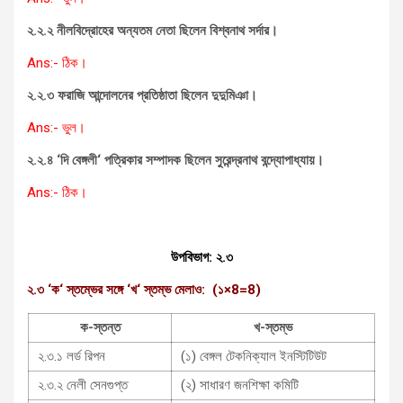
২.২.২ নীলবিদ্রোহের অন্যতম নেতা ছিলেন বিশ্বনাথ সর্দার।
Ans:- ঠিক।
২.২.৩ ফরাজি আন্দোলনের প্রতিষ্ঠাতা ছিলেন দুদুমিঞা।
Ans:- ভুল।
২.২.৪ ‘দি বেঙ্গলী
‘
পত্রিকার সম্পাদক ছিলেন সুরেন্দ্রনাথ বন্দ্যোপাধ্যায়।
Ans:- ঠিক।
উপবিভাগ: ২.৩
২.৩ ‘
ক
‘
স্তম্ভের সঙ্গে
‘
খ
‘
স্তম্ভ মেলাও:
(১
×8=8)
ক-স্তন্ত
খ-স্তম্ভ
২.৩.১ লর্ড রিপন
(১) বেঙ্গল টেকনিক্যাল ইনস্টিটিউট
২.৩.২ নেলী সেনগুপ্ত
(২) সাধারণ জনশিক্ষা কমিটি