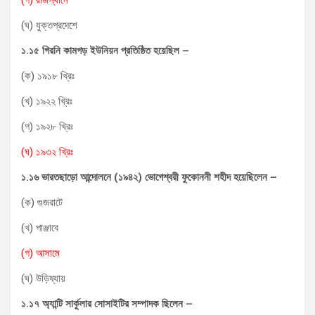
(ঘ) যুক্তপ্রদেশে
১.১৫ গিরনি কামগড় ইউনিয়ন প্রতিষ্ঠিত হয়েছিল –
(ক) ১৯১৮ খ্রিঃ
(খ) ১৯২২ খ্রিঃ
(গ) ১৯২৮ খ্রিঃ
(ঘ) ১৯৩২ খ্রিঃ
১.১৬ ভারতছাড়ো আন্দোলনে (১৯৪২) ভোগেশ্বরী ফুকোননী শহীদ হয়েছিলেন –
(ক) গুজরাটে
(খ) পাঞ্জাবে
(গ) আসামে
(ঘ) উড়িষ্যায়
১.১৭ অ্যান্টি সার্কুলার সোসাইটির সম্পাদক ছিলেন –