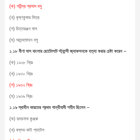
(ক) শচীন্দ্র প্রসাদ বসু
(খ) কৃষ্ণকুমার মিত্র
(গ) চিত্তরঞ্জন দাস
(ঘ) আনন্দমোহন বসু
১.১৮ বীণা দাস বাংলার ছোটোলাট স্ট্যান্সী জ্যাকসনকে হত্যা করার চেষ্টা করেন –
(ক) ১৯২৮ খ্রিঃ
(খ) ১৯৩০ খ্রিঃ
(গ) ১৯৩২ খ্রিঃ
(ঘ) ১৯৩৬ খ্রিঃ
১.১৯ স্বাধীন ভারতের প্রথম গান্ধীবাদী শহীদ ছিলেন –
(ক) হৃদয়নাথ কুঞ্জরু
(খ) বল্লভ ভাই প্যাটেল