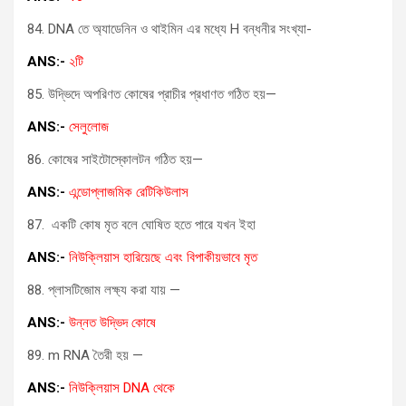
84. DNA তে অ্যাডেনিন ও থাইমিন এর মধ্যে H বন্ধনীর সংখ্যা-
ANS:-
২টি
85. উদ্ভিদে অপরিণত কোষের প্রাচীর প্রধাণত গঠিত হয়—
ANS:-
সেলুলোজ
86. কোষের সাইটোস্কোলটন গঠিত হয়—
ANS:-
এন্ডোপ্লাজমিক রেটিকিউলাস
87. একটি কোষ মৃত বলে ঘোষিত হতে পারে যখন ইহা
ANS:-
নিউক্লিয়াস হারিয়েছে এবং বিপাকীয়ভাবে মৃত
88. প্লাসটিজোম লক্ষ্য করা যায় —
ANS:-
উন্নত উদ্ভিদ কোষে
89. m RNA তৈরী হয় —
ANS:-
নিউক্লিয়াস DNA থেকে