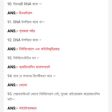
90. দ্বিতন্ত্রী RNA থাকে —
ANS:-
রিওভাইরাস
91. RNA উপস্থিত থাকে না—
ANS:-
প্লাজমা পর্দায়
92. DNA উপস্থিত থাকে –
ANS:-
নিউক্লিয়াসে এবং মাইটোকন্ড্রিয়ায়
93. নিউক্লিওটাইড হল –
ANS:-
অ্যাডিনোসিন মনোফসফেট
94. ঘানা যে ফসলের বিশেষীকরণ করে —
ANS:-
কোকো
95. প্রোক্যারিওটে কোনো নিউক্লিয়াস নেই, সুতরাং রাইবোজোম বায়োজেনেসিম
ঘটে—
ANS:-
সাইটোপ্লাজমে