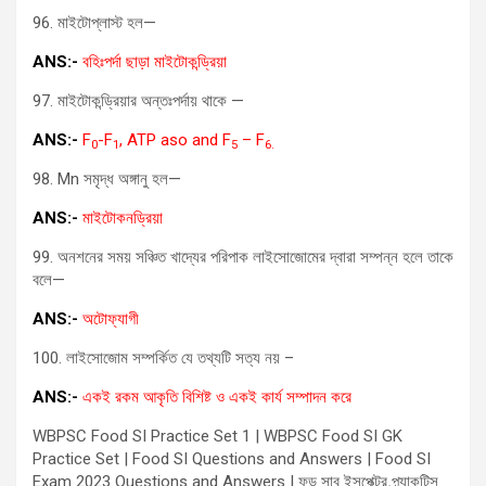
96. মাইটোপ্লাস্ট হল—
ANS:-
বহিঃপর্দা ছাড়া মাইটোকন্ড্রিয়া
97. মাইটোকন্ড্রিয়ার অন্তঃপর্দায় থাকে —
ANS:-
F
-F
, ATP aso and F
– F
0
1
5
6.
98. Mn সমৃদ্ধ অঙ্গানু হল—
ANS:-
মাইটোকনড্রিয়া
99. অনশনের সময় সঞ্চিত খাদ্যের পরিপাক লাইসোজোমের দ্বারা সম্পন্ন হলে তাকে
বলে—
ANS:-
অটোফ্যাগী
100. লাইসোজোম সম্পর্কিত যে তথ্যটি সত্য নয় –
ANS:-
একই রকম আকৃতি বিশিষ্ট ও একই কার্য সম্পাদন করে
WBPSC Food SI Practice Set 1 | WBPSC Food SI GK
Practice Set | Food SI Questions and Answers | Food SI
Exam 2023 Questions and Answers | ফুড সাব ইন্সপেক্টর প্র্যাকটিস