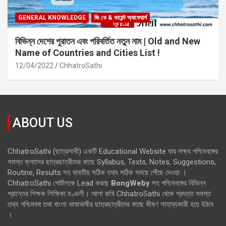
GENERAL KNOWLEDGE
জি.কে & কারেন্ট অ্যাফেয়ার্স
বিভিন্ন দেশের পুরাতন এবং পরিবর্তিত নতুন নাম | Old and New
Name of Countries and Cities List !
12/04/2022
ChhatroSathi
ABOUT US
ChhatroSathi (ছাত্রসাথী) একটি Educational Website যার লক্ষ্য পশ্চিমবঙ্গের
সমস্ত ক্লাসের ছাত্রছাত্রীদের কাছে Syllabus, Texts, Notes, Suggestions,
Routine, Results সহ যাবতীয় সঠিক তথ্য সঠিক সময়ে পৌঁছে দেওয়া ।
ChhatroSathi পোর্টালকে Lead করছে
BongWeby
সহ পশ্চিমবঙ্গের বিভিন্ন
প্রান্তের শিক্ষক শিক্ষিকা মণ্ডলী। আশা রাখি ChhatroSathi থেকে প্রদত্ত সমস্ত
তথ্য পশ্চিমবঙ্গ তথা বাংলা ভাষাভাষীর ছাত্রছাত্রীদের কাছে ভীষণ সাহায্যকারী হয়ে উঠবে
।