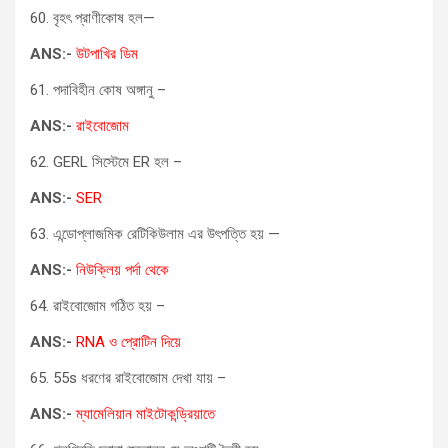
60. বৃহৎ প্রাণীকোষ হল—
ANS:-
উটপাখির ডিম
61. পদাবিহীন কোষ অঙ্গানু –
ANS:-
রাইবোজোম
62. GERL সিস্টেমে ER হল –
ANS:-
SER
63. এন্ডোপ্লাজমিক রেটিকিউলাম এর উৎপত্তি হয় —
ANS:-
নিউক্লিয় পর্দা থেকে
64. রাইবোজোম গঠিত হয় –
ANS:-
RNA ও প্রোটিন দিয়ে
65. 55s ধরণের রাইবোজোম দেখা যায় –
ANS:-
ম্যামেলিয়ান মাইটোকন্ড্রিয়াতে