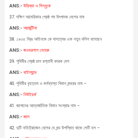
ANS:-
উড়িষ্যা ও সিন্ধুকে
37. দক্ষিণ আমেরিকার শ্রেষ্ঠ গম উৎপাদক দেশের নাম
ANS:-
আর্জেন্টিনা
38. ১৯৩৫ খ্রিঃ আইনকে কে দাসত্বের এক নতুন দলিল বলেছেন
ANS:-
জওহরলাল নেহেরু
39. পৃথিবীর শ্রেষ্ঠ চাল রপ্তানী কারক দেশ
ANS:-
থাইল্যান্ড
40. পৃথিবীর বৃহত্তম ও কর্মব্যস্ত বিমান বন্দরের নাম –
ANS:-
নিউইয়র্ক
41. জাপানের আন্তর্জাতিক বিমান সংস্থার নাম –
ANS:-
জাল
42. দুটি নাইট্রোজেন বেসের যে বন্ড উপস্থিত থাকে সেটি হল –