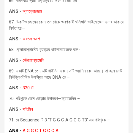
66. গলগিবডি দ্বারা শুক্রানুর যে অংশটি তৈরী হয়
ANS:-
অ্যাক্রোজোম
67. ডিকটিও জোমের কোন তল থেকে ক্ষরণকারী থলিগুলি জাইমোজেন দানার আকারে
নির্গত হয়—
ANS:-
অবতল অংশ
68. ক্লোরোপ্লাস্টের বৃহত্তর থাইলাকয়েডকে বলে-
ANS:-
স্ট্রোমাল্যামেলি
69. একটি DNA তে ৮০টি থাইমিন এবং ৮০টি ওয়ানিন বেস আছে। তা হলে মোট
নিউক্লিওটাইড উপস্থিত আছে DNA তে –
ANS:-
320 টি
70. পরিপুরক বেসে জোড়ার উদাহরণ—অ্যাডেনিন –
ANS:-
থাইমিন
71. যে Sequence টি 3 ‘T G G C A G C C T3′ এর পরিপুরক –
ANS:-
A G G C T G C C A