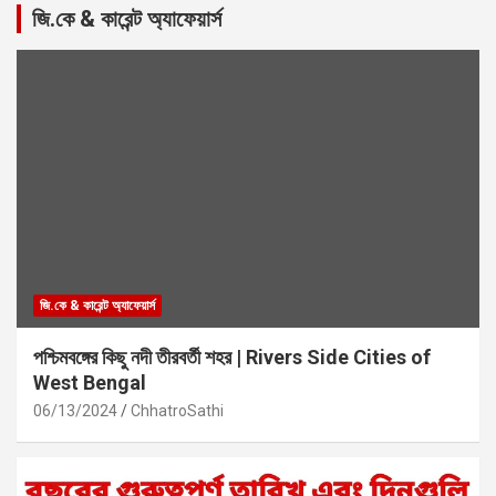
জি.কে & কারেন্ট অ্যাফেয়ার্স
জি.কে & কারেন্ট অ্যাফেয়ার্স
পশ্চিমবঙ্গের কিছু নদী তীরবর্তী শহর | Rivers Side Cities of
West Bengal
06/13/2024
ChhatroSathi