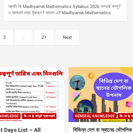
আপনি কি Madhyamik Mathematics Syllabus 2026 সম্পর্কে সম্পূর্ণ
ও আপডেট তথ্য খুঁজছেন? তাহলে এই Madhyamik Mathematics…
3
…
21
Next
NOWLEDGE
জি.কে & কারেন্ট অ্যাফেয়ার্স
GENERAL KNOWLEDGE
জি.কে & কার
 Days List – All
বিভিন্ন দেশ বা স্থানের ভৌগলিক