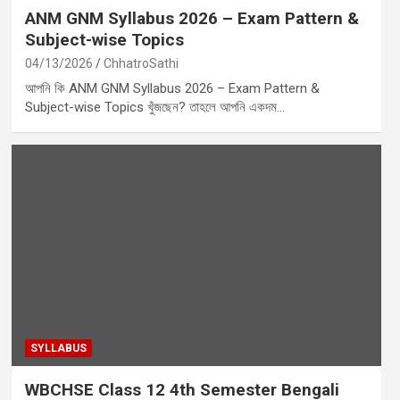
ANM GNM Syllabus 2026 – Exam Pattern &
Subject-wise Topics
04/13/2026
ChhatroSathi
আপনি কি ANM GNM Syllabus 2026 – Exam Pattern &
Subject-wise Topics খুঁজছেন? তাহলে আপনি একদম…
SYLLABUS
WBCHSE Class 12 4th Semester Bengali