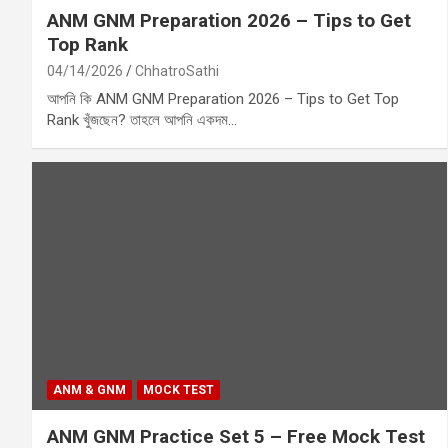
ANM GNM Preparation 2026 – Tips to Get
Top Rank
04/14/2026
ChhatroSathi
আপনি কি ANM GNM Preparation 2026 – Tips to Get Top
Rank খুঁজছেন? তাহলে আপনি একদম…
ANM & GNM
MOCK TEST
ANM GNM Practice Set 5 – Free Mock Test