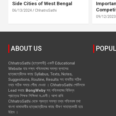
Side Cities of West Bengal
Importan
Competi
06/13/2024
ChhatroSathi
09/12/2023
ABOUT US
POPUL
ChhatroSathi (ছাত্রসাথী) একটি Educational
Website যার লক্ষ্য পশ্চিমবঙ্গের সমস্ত ক্লাসের
ছাত্রছাত্রীদের কাছে Syllabus, Texts, Notes,
Suggestions, Routine, Results সহ যাবতীয় সঠিক
তথ্য সঠিক সময়ে পৌঁছে দেওয়া । ChhatroSathi পোর্টালকে
Lead করছে
BongWeby
সহ পশ্চিমবঙ্গের বিভিন্ন
প্রান্তের শিক্ষক শিক্ষিকা মণ্ডলী। আশা রাখি
ChhatroSathi থেকে প্রদত্ত সমস্ত তথ্য পশ্চিমবঙ্গ তথা
বাংলা ভাষাভাষীর ছাত্রছাত্রীদের কাছে ভীষণ সাহায্যকারী হয়ে
উঠবে ।