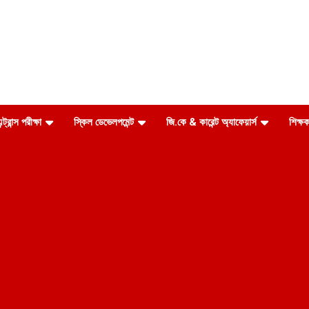
ন্ট্রান্স পরীক্ষা
স্কিল ডেভেলপমেন্ট
জি.কে & কারেন্ট অ্যাফেয়ার্স
শিক্ষক