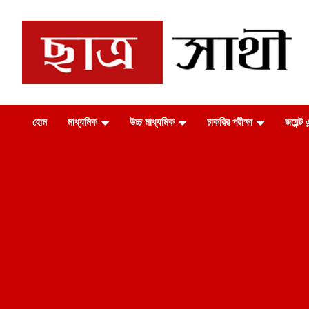
Skip
to
content
Chhatrosathi
হোম
মাধ্যমিক
উচ্চ মাধ্যমিক
চাকরির পরীক্ষা
জয়েন্ট এ