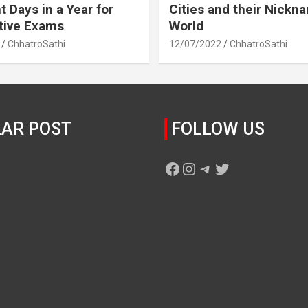
t Days in a Year for
Cities and their Nickn
tive Exams
World
ChhatroSathi
12/07/2022
ChhatroSathi
AR POST
FOLLOW US
Facebook
Instagram
Telegram
Twitter