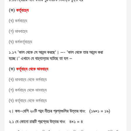
(
ক
)
কর্তৃবাচ্যে
(খ) কর্মবাচ্যে
(গ) ভাববাচ্যে
(ঘ) কর্মকর্তৃবাচ্যে
১
.
১৭
‘
কাল
থেকে
সে
আনন্দ
করছে
’
।
—- ‘
কাল
থেকে
তার
আনন্দ
করা
হচ্ছে।
’
এখানে
যে
বাচ্যান্তর
ঘটেছে
তা
হল
–
(
ক
)
কর্তৃবাচ্য
থেকে
ভাববাচ্য
(খ) ভাববাচ্য থেকে কর্মবাচ্য
(গ) কর্মবাচ্য থেকে ভাববাচ্য
(ঘ) কর্তৃবাচ্য থেকে কর্মবাচ্য
২।
কম
–
বেশি
২০টি
শব্দে
নীচের
প্রশ্নগুলির
উত্তর
দাও
: (
১৯
×
১
=
১৯
)
২
.
১
যে
কোনো
চারটি
প্রশ্নের
উত্তর
দাও
:
৪
×
১
=
৪