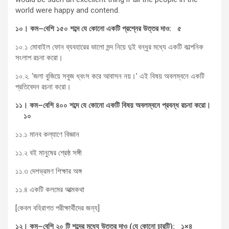
world were happy and contend.
১০।
কম
–
বেশি
১৫০
শব্দে
যে
কোনো
একটি
প্রশ্নের
উত্তর
দাও
:
৫
১০.১ মোবাইল ফোন ব্যবহারের ভালো মন্দ নিয়ে দুই বন্ধুর মধ্যে একটি কাল্পনিক
সংলাপ রচনা করো।
১০.২. ‘জলা বুজিয়ে সবুজ ধ্বংস করে আবাসন নয়।’ এই বিষয় অবলম্বনে একটি
প্রতিবেদন রচনা করো।
১১।
কম
–
বেশি
৪০০
শব্দে
যে
কোনো
একটি
বিষয়
অবলম্বনে
প্রবন্ধ
রচনা
করো।
১০
১১.১ মানব কল্যাণে বিজ্ঞান
১১.২ বই মানুষের শ্রেষ্ঠ সঙ্গী
১১.৩ দেশভ্রমণ শিক্ষার অঙ্গ
১১.৪ একটি কলমের আত্মকথা
[কেবল বহিরাগত পরীক্ষার্থীদের জন্য]
১২।
কম
–
বেশি
২০
টি
শব্দের
মধ্যে
উত্তর
দাও
(
যে
কোনো
চারটি
):
১
×
৪