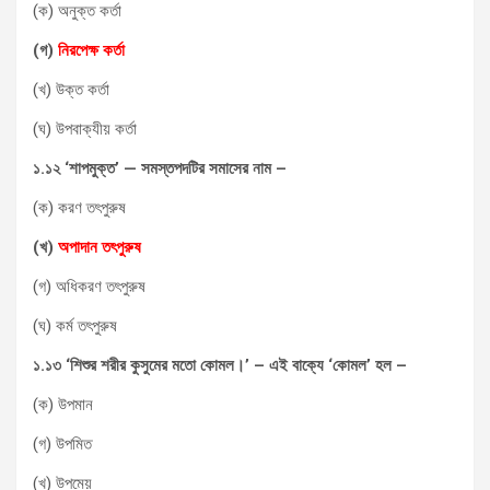
(ক) অনুক্ত কর্তা
(
গ
)
নিরপেক্ষ
কর্তা
(খ) উক্ত কর্তা
(ঘ) উপবাক্যীয় কর্তা
১
.
১২
‘
শাপমুক্ত
’ —
সমস্তপদটির
সমাসের
নাম
–
(ক) করণ তৎপুরুষ
(
খ
)
অপাদান
তৎপুরুষ
(গ) অধিকরণ তৎপুরুষ
(ঘ) কর্ম তৎপুরুষ
১
.
১৩
‘
শিশুর
শরীর
কুসুমের
মতো
কোমল।
’ –
এই
বাক্যে
‘
কোমল
’
হল
–
(ক) উপমান
(গ) উপমিত
(খ) উপমেয়