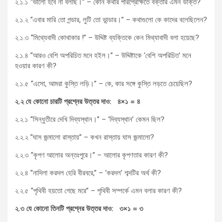
২.১.১ “ভালো হবে না বলছি।” – কোন কথার পরিপ্রেক্ষিতে বক্তার এমন উক্তি?
২.১.২ “এবার মারি তো গন্ডার, লুটি তো ভান্ডার।” – কথাগুলো কে কাদের বলেছিলেন?
২.১.৩ “মিথ্যেবাদী কোথাকার !” – উদ্দিষ্ট ব্যক্তিকে কেন মিথ্যাবাদী বলা হয়েছে?
২.১.৪ “আরও বেশি অপরিচিত মনে হইল।” – উদ্দিষ্টাকে ‘বেশি অপরিচিত’ মনে
হওয়ার কারণ কী?
২.১.৫ “এসো, আমরা কুস্তি লড়ি।” – কে, কার সঙ্গে কুস্তি লড়তে চেয়েছিল?
২
.
২
যে
কোনো
চারটি
প্রশ্নের
উত্তর
দাও
:
৪
×
১
=
৪
২.২.১ “সিন্ধুতীরে দেখি দিব্যস্থান।” – ‘দিব্যস্থান’ কেমন ছিল?
২.২.২ “ঘাস জন্মালো রাস্তায়” – কখন রাস্তায় ঘাস জন্মালো?
২.২.৩ “কৃপণ আলোর অন্তঃপুরে।” – আলোর কৃপণতার কারণ কী?
২.২.৪ “নাদিলা করদল হেরি বীরবরে,” – ‘করদল’ শব্দটির অর্থ কী?
২.২.৫ “পৃথিবী হয়তো গেছে মরে” – পৃথিবী সম্পর্কে এমন বলার কারণ কী?
২
.
৩
যে
কোনো
তিনটি
প্রশ্নের
উত্তর
দাও
:
৩
×
১
=
৩