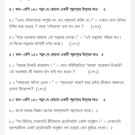
৪।
কম
–
বেশি
১৫০
শব্দে
যে
কোনো
একটি
প্রশ্নের
উত্তর
দাও
:
৫
৪.১ “এমন সৌভাগ্যকে অপূর্বর মন যেন গ্রাহ্যই করিল না।” – এখানে কোন ঘটনার
ইঙ্গিত করা হয়েছে ? তাকে ‘সৌভাগ্য’ বলা হল কেন ? (১+৪)
৪.২ “বড়ো চমৎকার আজকে এই সন্ধ্যার চেহারা।” – “এই সন্ধ্যার’ পরিচয় দাও।
সে দিনের সন্ধ্যার-ঘটনাটি বর্ণনা করো। (২+৩)
৫।
কম
–
বেশি
১৫০
শব্দে
যে
কোনো
একটি
প্রশ্নের
উত্তর
দাও
:
৫
৫.১ “আমরা ভিখারি বারোমাস। ” – কোন পরিস্থিতিতে ‘আমরা’ বারোমাস ভিখারি?
এই অবস্থায় কী দরকার বলে কবি মনে করেন ? (৩+২)
৫.২ “পশুকন্যা পাইলা চেতন। ” — ‘প্যকন্যা’ কারা? কার চেষ্টায় কীভাবে পশুকন্যা
চেতনা ফিরেপেল? (২+৩)
৬।
কম
–
বেশি
১৫০
শব্দে
যে
কোনো
একটি
প্রশ্নের
উত্তর
দাও
:
৫
৬.১ বাংলা ভাষায় বিজ্ঞান রচনার সমস্যাগুলি আলোচনা করো। ৫
৬.২ “সব মিলিয়ে লেখালেখি রীতিমতো ছোটোখাটো একটা অনুষ্ঠান।” – লেখালেখি
ব্যাপারটিকে একটা ছোটোখাটো অনুষ্ঠান বলা হয়েছে কেন বুঝিয়ে লেখো। ৫