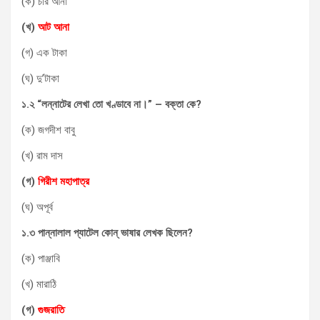
(ক) চার আনা
(
খ
)
আট
আনা
(গ) এক টাকা
(ঘ) দু’টাকা
১
.
২
“
লন্নাটের
লেখা
তো
খণ্ডাবে
না।
” –
বক্তা
কে
?
(ক) জগদীশ বাবু
(খ) রাম দাস
(
গ
)
গিরীশ
মহাপাত্র
(ঘ) অপূর্ব
১
.
৩
পান্নালাল
প্যাটেল
কোন্
ভাষার
লেখক
ছিলেন
?
(ক) পাঞ্জাবি
(খ) মারাঠি
(
গ
)
গুজরাতি