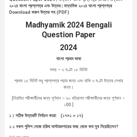
২০২৪ বাংলা প্রশ্নপত্র এবং উত্তর | মাধ্যমিক ২০২৪ বাংলা প্রশ্নপত্র
Download করুন উত্তর সহ (PDF)
Madhyamik 2024 Bengali
Question Paper
2024
বাংলা
প্রথম
ভাষা
সময় – ৩ ঘণ্টা ১৫ মিনিট
প্রথম ১৫ মিনিট শুধু প্রশ্নপত্র পড়ার জন্য এবং বাকি ৩ ঘণ্টা উত্তর লেখার
জন্য।
[নিয়মিত পরীক্ষার্থীদের জন্য পূর্ণমান – ৯০ বহিরাগত পরীক্ষার্থীদের জন্য পূর্ণমান –
১00 ]
১।
সঠিক
উত্তরটি
নির্বাচন
করো
: (
১৭
×
১
=
১৭
)
১
.
১
নকল
পুলিশ
সেজে
হরিদা
মাস্টারমশায়ের
কাছ
থেকে
কত
ঘুষ
নিয়েছিলেন
?