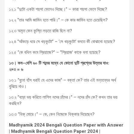
১২.১ “দুটো একটা পয়সা ফেলেও দিচ্ছে।” – কারা পয়সা ফেলে দিচ্ছে?
১২.২ “তার আমি জামিন হতে পারি।” – কে কার জামিন হতে চেয়েছিল?
১২.৩ অমৃত কেন কুস্তি লড়তে রাজি ছিল না?
১২.৪ “আঁকড়ে ধরে সে খড়কুটো” – ‘সে খড়কুটো’ বলতে কী বোঝানো হয়েছে?
১২.৫ “কে বধিল কবে প্রিয়াজে?” – “প্রিয়াজ’ কাকে বলা হয়েছে?
১৩।
কম
–
বেশি
৬০
টি
শব্দের
মধ্যে
যে
কোনো
দুটি
প্রশ্নের
উত্তর
দাও
:
২
×
৩
=
৬
১৩.১ “বুনো হাঁস ধরাই যে এদের কাজ” – বক্তা কে? তার এই মন্তব্যের অর্থ
বুঝিয়ে দাও।
১৩.২ “বড়ো ভয় করিতে লাগিল নদের চাঁদের।” – নদের চাঁদ কে? কখন তার ভয়
করছিল?
১৩.৩ “ধিক্ মোরে।” – কে, কেন নিজেকে ধিক্কার দিয়েছেন?
Madhyamik 2024 Bengali Question Paper with Answer
| Madhyamik Bengali Question Paper 2024 |