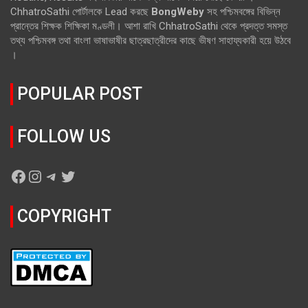
ChhatroSathi পোর্টালকে Lead করছে
BongWeby
সহ পশ্চিমবঙ্গের বিভিন্ন
প্রান্তের শিক্ষক শিক্ষিকা মণ্ডলী। আশা রাখি ChhatroSathi থেকে প্রদত্ত সমস্ত
তথ্য পশ্চিমবঙ্গ তথা বাংলা ভাষাভাষীর ছাত্রছাত্রীদের কাছে ভীষণ সাহায্যকারী হয়ে উঠবে
।
POPULAR POST
FOLLOW US
Facebook
Instagram
Telegram
Twitter
COPYRIGHT