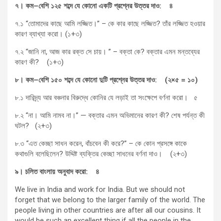
৭।
কম
–
বেশি
১২৫
শব্দে
যে
কোনো
একটি
প্রশ্নের
উত্তর
দাও
:
৪
৭.১ “তোমাদের কাছে আমি লজ্জিত।” – কে কার কাছে লজ্জিত? তাঁর লজ্জিত হওয়ার
কারণ ব্যাখ্যা করো। (১+৩)
৭.২ “জানি না, আজ কার রক্ত সে চায়। ” – বক্তা কে? বক্তার এমন মন্তব্যের
কারণ কী? (১+৩)
৮।
কম
–
বেশি
১৫০
শব্দে
যে
কোনো
দুটি
প্রশ্নের
উত্তর
দাও
: (
২
×
৫
=
১০
)
৮.১ দারিদ্র্য আর বঞ্চনার বিরুদ্ধে কোনির যে লড়াই তা সংক্ষেপে বর্ণনা করো। ৫
৮.২ “না। আমি নামব না।” — বক্তার এমন অভিমানের কারণ কী? শেষ পর্যন্ত কী
ঘটল? (২+৩)
৮.৩ “এত কেচ্ছা সাধন করেন, বাঁচবেন কী করে?” – কে কোন প্রসঙ্গে কাকে
কথাগুলি বলেছিলেন? উদ্দিষ্ট ব্যক্তির কেচ্ছা সাধনের বর্ণনা দাও। (২+৩)
৯।
চলিত
বাংলায়
অনুবাদ
করো
:
৪
We live in India and work for India. But we should not
forget that we belong to the larger family of the world. The
people living in other countries are after all our cousins. It
would be such an excellent thing if all the people in the