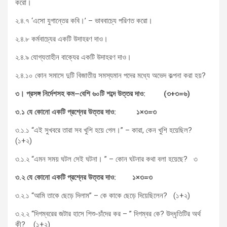
করো।
২.৪.৭ ‘এসো যুগান্তের কবি।’ – ভাববাচ্যে পরিণত করো।
২.৪.৮ কর্মবাচ্যের একটি উদাহরণ দাও।
২.৪.৯ যোগ্যতাহীন বাক্যের একটি উদাহরণ দাও।
২.৪.১০ কোন সমাসে দুটি বিজাতীয় সমস্যমান পদের মধ্যে অভেদ কল্পনা করা হয়?
৩।
প্রসঙ্গ
নির্দেশসহ
কম
–
বেশি
৬০টি
শব্দে
উত্তর
দাও
: (
৩
+
৩
=
৬
)
৩
.
১
যে
কোনো
একটি
প্রশ্নের
উত্তর
দাও
:
১
×
৩
=
৩
৩.১.১ “এই সুখবরে তারা সব খুশি হয়ে গেল।” – কারা, কেন খুশি হয়েছিল?
(১+২)
৩.১.২ “এমন সময় ঘটল সেই ঘটনা। ” – কোন ঘটনার কথা বলা হয়েছে? ৩
৩
.
২
যে
কোনো
একটি
প্রশ্নের
উত্তর
দাও
:
১
×
৩
=
৩
৩.২.১ “আমি তাকে ছেড়ে দিলাম” – কে কাকে ছেড়ে দিয়েছিলেন? (১+২)
৩.২.২ “দিগম্বরের জটার হাসে শিশু-চাঁদের কর – ” দিগম্বর কে? উদ্ধৃতিটির অর্থ
কী? (১+২)