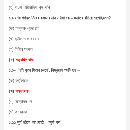
(ঘ) বাংলা পারিভাষিক শব্দ বেশি
১
.
৯
শেষ
পর্যন্ত
নিবের
কলমের
মান
মর্যাদা
কে
একমাত্র
বাঁচিয়ে
রেখেছিলেন
?
(ক) অন্নদাশঙ্কর রায়
(খ) সুনীল গঙ্গোপাধ্যায়
(গ) নিখিল সরকার
(
ঘ
)
সত্যজিৎ
রায়
১
.
১০
‘
নমি
পুত্র
পিতার
চরণে
’,
নিম্নরেখ
পদটি
হল
–
(ক) কর্তৃকারক
(
খ
)
সম্বন্ধপদ
(গ) সম্বোধন পদ
(ঘ) কর্মকারক
১
.
১১
সূর্য
উঠলে
পদ্ম
ফোটে।
‘
সূর্য
’
হল
: