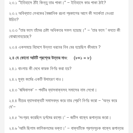
২.৩.১ “ইতিহাসে ঠাঁই কিন্তু তার পাকা।” – ইতিহাসে কার পাকা ঠাই?
২.৩.২ অবিখ্যাত লেখকের বৈজ্ঞানিক রচনা প্রকাশের আগে কী সতর্কতা নেওয়া
উচিত?
২.৩.৩ “তার ফলে তাঁদের চেষ্টা অধিকতর সফল হয়েছে।” – ‘তার ফলে ‘ বলতে কী
বোঝানোহয়েছে?
২.৩.৪ একসময়ে বিদেশে উন্নত ধরনের নিব বের হয়েছিল কীভাবে ?
২
.
৪
যে
কোনো
আটটি
প্রশ্নের
উত্তর
দাও
: (
৮
×
১
=
৮
)
২.৪.১ বাংলায় কী দেখে কারক নির্ণয় করা হয়?
২.৪.২ মুখ্য কর্মের একটি উদাহরণ দাও।
২.৪.৩ ‘ঋষিবালক’ – পদটির ব্যাসবাক্যসহ সমাসের নাম লেখো।
২.৪.৪ নীচের ব্যাসবাক্যটি সমাসবদ্ধ করে তার শ্রেণি নির্ণয় করো – ‘অন্ধ করে
যে’–
২.৪.৫ ‘সংগ্রহ করেছিল দুর্গমের রহস্য।’ – জটিল বাক্যে রূপান্তর করো।
২.৪.৬ ‘আমি ছিলাম কালিকলমের ভক্ত।’ – বাক্যটিকে প্রশ্নসূচক বাক্যে রূপান্তর