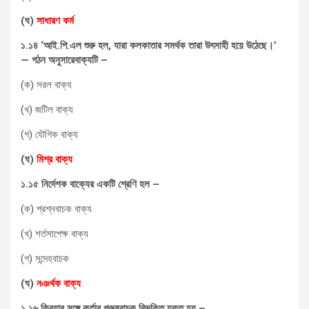
(
ঘ
)
সাধারণ
কর্ম
১
.
১৪
‘
আই
.
পি
.
এল
শুরু
হল
,
যারা
কলকাতার
সমর্থক
তারা
উৎসাহী
হয়ে
উঠেছে।
’
—
গঠন
অনুসারেবাক্যটি
–
(ক) সরল বাক্য
(খ) জটিল বাক্য
(গ) যৌগিক বাক্য
(
ঘ
)
মিশ্র
বাক্য
১
.
১৫
নির্দেশক
বাক্যের
একটি
শ্রেণি
হল
–
(ক) প্রশ্নবাচক বাক্য
(খ) শর্তসাপেক্ষ বাক্য
(গ) সন্দেহবাচক
(
ঘ
)
নঞর্থক
বাক্য
১
.
১৬
ক্রিয়ার
সঙ্গে
কর্তার
পুরুষবাচক
বিভক্তি
যুক্ত
হয়
–