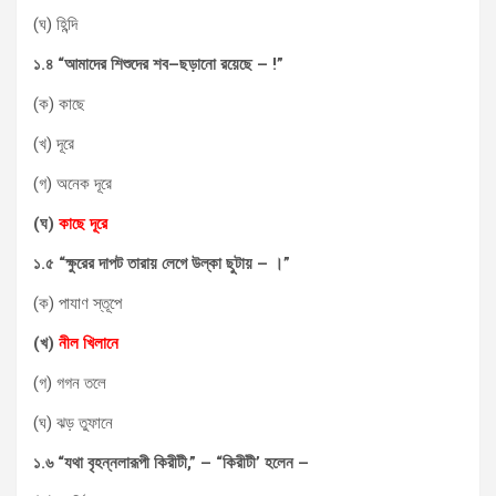
(ঘ) হিন্দি
১
.
৪
“
আমাদের
শিশুদের
শব
–
ছড়ানো
রয়েছে
– !”
(ক) কাছে
(খ) দূরে
(গ) অনেক দূরে
(
ঘ
)
কাছে
দূরে
১
.
৫
“
ক্ষুরের
দাপট
তারায়
লেগে
উল্কা
ছুটায়
–
।
”
(ক) পাযাণ স্তূপে
(
খ
)
নীল
খিলানে
(গ) গগন তলে
(ঘ) ঝড় তুফানে
১
.
৬
“
যথা
বৃহন্নলারূপী
কিরীটী
,” – “
কিরীটী
’
হলেন
–