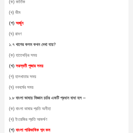
(ক) কার্তিক
(খ) ভীম
(
গ
)
অর্জুন
(ঘ) রাবণ
১
.
৭
খাগের
কলম
কখন
দেখা
যায়
?
(ক) হাতেখড়ির সময়
(
খ
)
সরস্বতী
পূজার
সময়
(গ) হালখাতার সময়
(ঘ) নববর্ষের সময়
১
.
৮
বাংলা
ভাষায়
বিজ্ঞান
চর্চার
একটি
প্রধান
বাধা
হল
–
(ক) বাংলা ভাষার প্রতি অনীহা
(খ) ইংরেজির প্রতি আকর্ষণ
(
গ
)
বাংলা
পারিভাষিক
শব্দ
কম