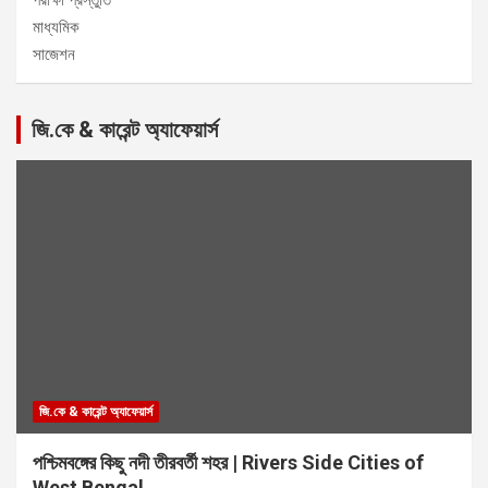
মাধ্যমিক
সাজেশন
জি.কে & কারেন্ট অ্যাফেয়ার্স
জি.কে & কারেন্ট অ্যাফেয়ার্স
পশ্চিমবঙ্গের কিছু নদী তীরবর্তী শহর | Rivers Side Cities of
West Bengal