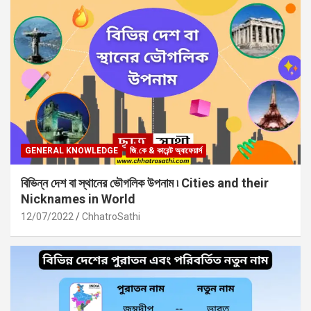
GENERAL KNOWLEDGE
জি.কে & কারেন্ট অ্যাফেয়ার্স
বিভিন্ন দেশ বা স্থানের ভৌগলিক উপনাম ৷ Cities and their
Nicknames in World
12/07/2022
ChhatroSathi