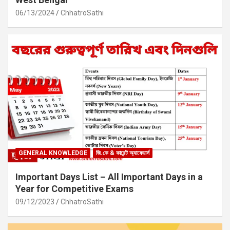
06/13/2024
ChhatroSathi
GENERAL KNOWLEDGE
জি.কে & কারেন্ট অ্যাফেয়ার্স
Important Days List – All Important Days in a
Year for Competitive Exams
09/12/2023
ChhatroSathi