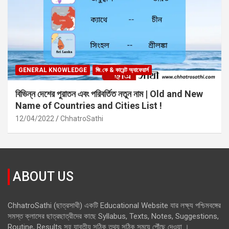
GENERAL KNOWLEDGE
জি.কে & কারেন্ট অ্যাফেয়ার্স
বিভিন্ন দেশের পুরাতন এবং পরিবর্তিত নতুন নাম | Old and New
Name of Countries and Cities List !
12/04/2022
ChhatroSathi
ABOUT US
ChhatroSathi (ছাত্রসাথী) একটি Educational Website যার লক্ষ্য পশ্চিমবঙ্গের
সমস্ত ক্লাসের ছাত্রছাত্রীদের কাছে Syllabus, Texts, Notes, Suggestions,
Routine, Results সহ যাবতীয় সঠিক তথ্য সঠিক সময়ে পৌঁছে দেওয়া ।