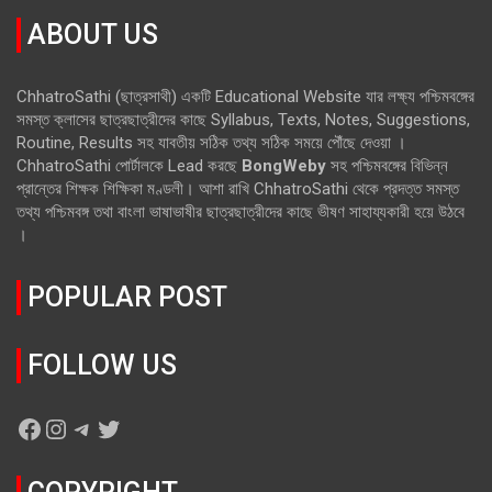
ABOUT US
ChhatroSathi (ছাত্রসাথী) একটি Educational Website যার লক্ষ্য পশ্চিমবঙ্গের
সমস্ত ক্লাসের ছাত্রছাত্রীদের কাছে Syllabus, Texts, Notes, Suggestions,
Routine, Results সহ যাবতীয় সঠিক তথ্য সঠিক সময়ে পৌঁছে দেওয়া ।
ChhatroSathi পোর্টালকে Lead করছে
BongWeby
সহ পশ্চিমবঙ্গের বিভিন্ন
প্রান্তের শিক্ষক শিক্ষিকা মণ্ডলী। আশা রাখি ChhatroSathi থেকে প্রদত্ত সমস্ত
তথ্য পশ্চিমবঙ্গ তথা বাংলা ভাষাভাষীর ছাত্রছাত্রীদের কাছে ভীষণ সাহায্যকারী হয়ে উঠবে
।
POPULAR POST
FOLLOW US
Facebook
Instagram
Telegram
Twitter