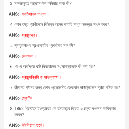
মানবচক্ষুতে অচ্ছোদপটল কর্নিয়ার কাজ কী?
ANS:-
প্রতিসারক মাধ্যম।
কোন তন্ত্র প্রাণীদেহে বিভিন্ন অঙ্গের কার্যের মধ্যে সমন্বয় সাধন করে?
ANS:-
স্নায়ুতন্ত্র।
স্নায়ুকোশের স্বল্পদৈর্ঘ্যের প্রবর্ধকের নাম কী?
ANS:-
ডেনড্রন।
পরপর অবস্থিত দুটি নিউরোনের সংযোগস্থলকে কী বলা হয়?
ANS:-
স্নায়ুসন্নিধি বা সাইন্যাপস।
জীবদেহ গঠনের জন্য কোন প্রয়োজনীয় জৈবযৌগ নাইট্রোজেন দ্বারা গঠিত হয়?
ANS:-
প্রোটিন।
1862 খ্রিস্টাব্দে ইংল্যান্ডের কে হৃদযন্ত্রের ক্রিয়া ও রক্ত সঞ্চালন আবিষ্কার
করেন?
ANS:-
উইলিয়াম হার্ভে।