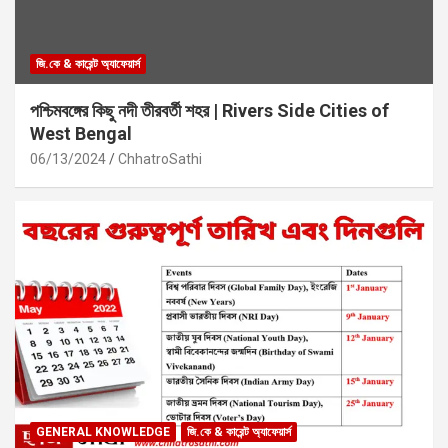
জি.কে & কারেন্ট অ্যাফেয়ার্স
পশ্চিমবঙ্গের কিছু নদী তীরবর্তী শহর | Rivers Side Cities of
West Bengal
06/13/2024
ChhatroSathi
GENERAL KNOWLEDGE
জি.কে & কারেন্ট অ্যাফেয়ার্স