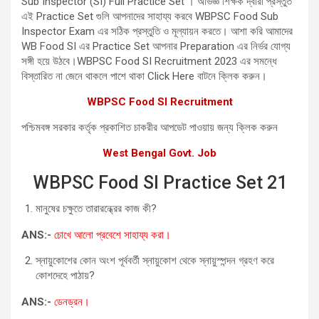
Sub Inspector (SI) Full Practice Set । অভিজ্ঞ শিক্ষক দ্বারা প্রস্তুত
এই Practice Set গুলি আপনাদের সাহায্য করবে WBPSC Food Sub
Inspector Exam এর সঠিক প্রস্তুতি ও মূল্যায়ন করতে। আশা করি আমাদের
WB Food SI এর Practice Set আপনার Preparation এর নির্ভর যোগ্য
সঙ্গী হয়ে উঠবে।WBPSC Food SI Recruitment 2023 এর সমন্ধে
বিস্তারিত না জেনে থাকলে পাশে থাকা Click Here বাটনে ক্লিক করুন।
WBPSC Food SI Recruitment
পশ্চিমবঙ্গ সরকার কর্তৃক প্রকাশিত চাকরীর আপডেট পাওয়ায় জন্য ক্লিক করুন
West Bengal Govt. Job
WBPSC Food SI Practice Set 21
মানুষের চক্ষুতে তারারন্ধ্রের কাজ কী?
ANS:-
চোখে আলো প্রবেশে সাহায্য করা।
স্নায়ুকোশের কোন অংশ পূর্ববর্তী স্নায়ুকোশ থেকে স্নায়ুস্পন্দন গ্রহণ করে
কোশদেহে পাঠায়?
ANS:-
ডেনড্রন।