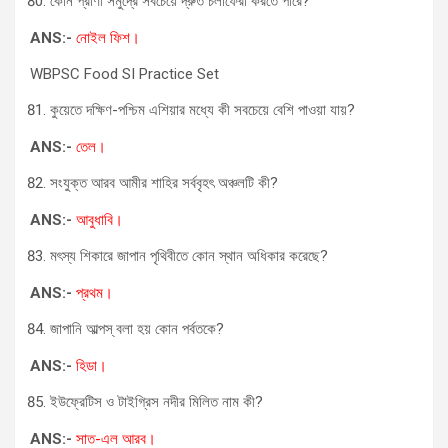
কোন প্রাণী সমুদ্রে সবচেয়ে দ্রুত চলাফেরা করতে পারে?
ANS:-
নোইল ফিশ।
WBPSC Food SI Practice Set
কুয়েতে দক্ষিণ-পশ্চিম এশিয়ার মধ্যে কী সবচেয়ে বেশি পাওয়া যায়?
ANS:-
তেল।
সংযুক্ত আরব আমীর শাহির সর্ববৃহৎ অঞ্চলটি কী?
ANS:-
আবুধাবি।
মৎস্য শিকারে জাপান পৃথিবীতে কোন স্থান অধিকার করেছে?
ANS:-
প্রথম।
জাপানি আল্পস্ বলা হয় কোন পর্বতকে?
ANS:-
হিডা।
ইউফ্রেটিস ও টাইগ্রিস নদীর মিলিত নাম কী?
ANS:-
সাত-এল আরব।