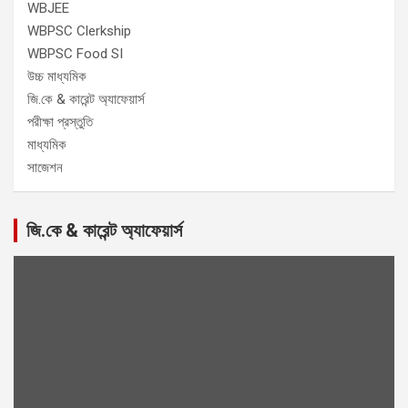
WBJEE
WBPSC Clerkship
WBPSC Food SI
উচ্চ মাধ্যমিক
জি.কে & কারেন্ট অ্যাফেয়ার্স
পরীক্ষা প্রস্তুতি
মাধ্যমিক
সাজেশন
জি.কে & কারেন্ট অ্যাফেয়ার্স