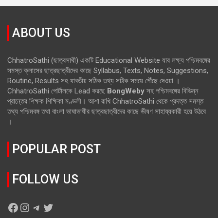
ABOUT US
ChhatroSathi (ছাত্রসাথী) একটি Educational Website যার লক্ষ্য পশ্চিমবঙ্গের
সমস্ত ক্লাসের ছাত্রছাত্রীদের কাছে Syllabus, Texts, Notes, Suggestions,
Routine, Results সহ যাবতীয় সঠিক তথ্য সঠিক সময়ে পৌঁছে দেওয়া ।
ChhatroSathi পোর্টালকে Lead করছে
BongWeby
সহ পশ্চিমবঙ্গের বিভিন্ন
প্রান্তের শিক্ষক শিক্ষিকা মণ্ডলী। আশা রাখি ChhatroSathi থেকে প্রদত্ত সমস্ত
তথ্য পশ্চিমবঙ্গ তথা বাংলা ভাষাভাষীর ছাত্রছাত্রীদের কাছে ভীষণ সাহায্যকারী হয়ে উঠবে
।
POPULAR POST
FOLLOW US
Facebook
Instagram
Telegram
Twitter