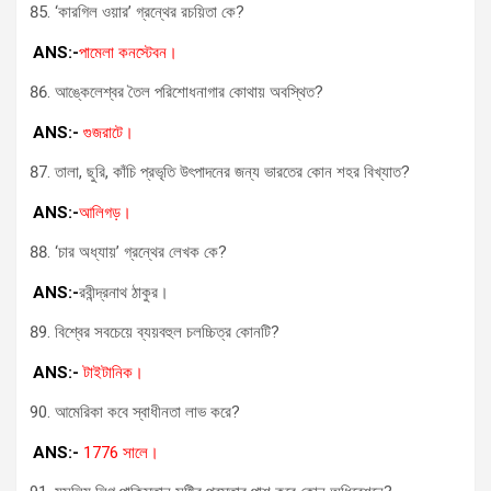
‘কারগিল ওয়ার’ গ্রন্থের রচয়িতা কে?
ANS:-
পামেলা কনস্টেবন।
আঙ্কেলেশ্বর তৈল পরিশোধনাগার কোথায় অবস্থিত?
ANS:-
গুজরাটে।
তালা, ছুরি, কাঁচি প্রভৃতি উৎপাদনের জন্য ভারতের কোন শহর বিখ্যাত?
ANS:-
আলিগড়।
‘চার অধ্যায়’ গ্রন্থের লেখক কে?
ANS:-
রবীন্দ্রনাথ ঠাকুর।
বিশ্বের সবচেয়ে ব্যয়বহুল চলচ্চিত্র কোনটি?
ANS:-
টাইটানিক।
আমেরিকা কবে স্বাধীনতা লাভ করে?
ANS:-
1776 সালে।