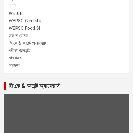
TET
WBJEE
WBPSC Clerkship
WBPSC Food SI
উচ্চ মাধ্যমিক
জি.কে & কারেন্ট অ্যাফেয়ার্স
পরীক্ষা প্রস্তুতি
মাধ্যমিক
সাজেশন
জি.কে & কারেন্ট অ্যাফেয়ার্স