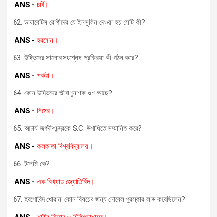
ANS:-
চর্বি।
ডায়াবেটিস রোগীদের যে ইনসুলিন দেওয়া হয় সেটি কী?
ANS:-
হরমোন।
উদ্ভিদের সালোকসংশ্লেষ প্রক্রিয়া কী গঠন করে?
ANS:-
শর্করা।
কোন উদ্ভিদের জীবাণুনাশক গুণ আছে?
ANS:-
নিমের।
আচার্য জগদীশচন্দ্রকে S.C. উপাধিতে সম্মানিত করে?
ANS:-
কলকাতা বিশ্ববিদ্যালয়।
টলেমি কে?
ANS:-
এক বিখ্যাত জ্যোতির্বিদ।
হরগোবিন্দ খোরানা কোন বিষয়ের জন্য নোবেল পুরস্কার লাভ করেছিলেন?
ANS:-
শারীর বিজ্ঞান ও চিকিৎসাশাস্ত্র।