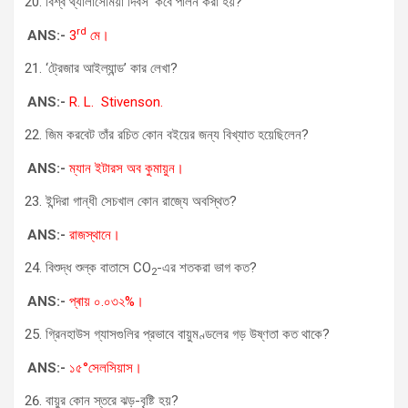
বিশ্ব থ্যালাসেমিয়া দিবস’ কবে পালন করা হয়?
rd
ANS:-
3
মে।
‘ট্রেজার আইল্যান্ড’ কার লেখা?
ANS:-
R. L. Stivenson.
জিম করবেট তাঁর রচিত কোন বইয়ের জন্য বিখ্যাত হয়েছিলেন?
ANS:-
ম্যান ইটারস অব কুমায়ুন।
ইন্দিরা গান্ধী সেচখাল কোন রাজ্যে অবস্থিত?
ANS:-
রাজস্থানে।
বিশুদ্ধ শুল্ক বাতাসে CO
-এর শতকরা ভাগ কত?
2
ANS:-
প্ৰায় ০.০৩২%।
গ্রিনহাউস গ্যাসগুলির প্রভাবে বায়ুমণ্ডলের গড় উষ্ণতা কত থাকে?
ANS:-
১৫°সেলসিয়াস।
বায়ুর কোন স্তরে ঝড়-বৃষ্টি হয়?