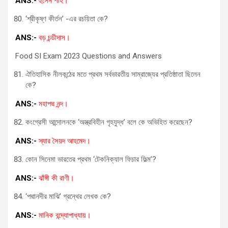
ANS:-
হুসেন শাহ।
‘শ্রীকৃষ্ণ কীর্তন’ -এর রচয়িতা কে?
ANS:-
বড় চন্ডীদাস।
Food SI Exam 2023 Questions and Answers
ঐতিহাসিক নীলকন্ঠের মতে প্রথম সর্বভারতীয় সাম্রাজ্যের প্রতিষ্ঠাতা ছিলেন
কে?
ANS:-
মহাপদ্ম নন্দ।
কংগ্রেসী আন্দোলনকে ‘অস্ত্রবিহীন গৃহযুদ্ধ’ বলে কে অভিহিত করেছেন?
ANS:-
স্যার সৈয়দ আহমেদ।
কোন সিনেমা ভারতের প্রথম ‘টেকনিক্যাল ফিচার ফিল্ম’?
ANS:-
ঝাঁঙ্গী কী রাণী।
‘পদ্মানদীর মাঝি’ গ্রন্থের লেখক কে?
ANS:-
মানিক বন্দ্যোপাধ্যায়।