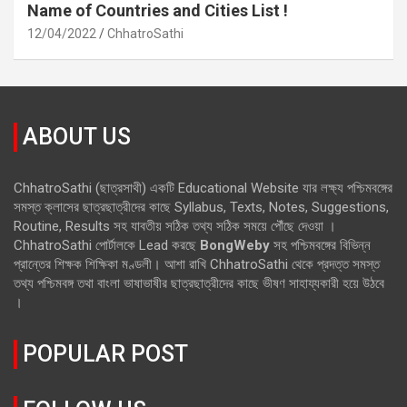
Name of Countries and Cities List !
12/04/2022
ChhatroSathi
ABOUT US
ChhatroSathi (ছাত্রসাথী) একটি Educational Website যার লক্ষ্য পশ্চিমবঙ্গের
সমস্ত ক্লাসের ছাত্রছাত্রীদের কাছে Syllabus, Texts, Notes, Suggestions,
Routine, Results সহ যাবতীয় সঠিক তথ্য সঠিক সময়ে পৌঁছে দেওয়া ।
ChhatroSathi পোর্টালকে Lead করছে
BongWeby
সহ পশ্চিমবঙ্গের বিভিন্ন
প্রান্তের শিক্ষক শিক্ষিকা মণ্ডলী। আশা রাখি ChhatroSathi থেকে প্রদত্ত সমস্ত
তথ্য পশ্চিমবঙ্গ তথা বাংলা ভাষাভাষীর ছাত্রছাত্রীদের কাছে ভীষণ সাহায্যকারী হয়ে উঠবে
।
POPULAR POST