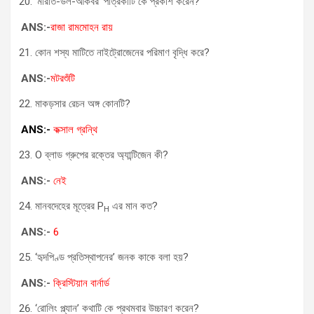
‘মীরাত-উল-আকবর’ পত্রিকাটি কে প্রকাশ করেন?
ANS:-
রাজা রামমোহন রায়
কোন শস্য মাটিতে নাইট্রোজেনের পরিমাণ বৃদ্ধি করে?
ANS:-
মটরশুঁটি
মাকড়সার রেচন অঙ্গ কোনটি?
ANS:-
কক্সাল গ্রন্থি
O ব্লাড গ্রুপের রক্তের অ্যান্টিজেন কী?
ANS:-
নেই
মানবদেহের মূত্রের P
এর মান কত?
H
ANS:-
6
‘হৃদপিণ্ড প্রতিস্থাপনের’ জনক কাকে বলা হয়?
ANS:-
ক্রিস্টিয়ান বার্নার্ড
‘রোলিং প্ল্যান’ কথাটি কে প্রথমবার উচ্চারণ করেন?