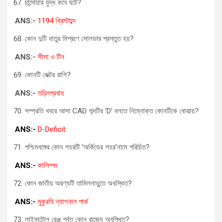
চান্দোয়ার যুদ্ধ কবে ঘটে?
ANS:-
1194 খ্রিস্টাব্দে
কোন দুটি ধাতুর মিশ্রণে সোলডার প্রস্তুত হয়?
ANS:-
সীসা ও টিন
কোনটি ভেক্টর রাশি?
ANS:-
তড়িৎপ্রবাহ
সম্প্রতি খবরে আসা CAD শব্দটির ‘D’ বলতে নিম্নোক্ত কোনটিকে বোঝায়?
ANS:-
D-Deficit
পশ্চিমবঙ্গের কোন শহরটি ‘অর্কিডের শহর’নামে পরিচিত?
ANS:-
কালিম্পং
কোন জাতীয় অরণ্যটি তামিলনাড়ুতে অবস্থিত?
ANS:-
মুকুরথি ন্যাশনাল পার্ক
লাইমাটোল রেঞ্জ পর্বত কোন রাজ্যে অবস্থিত?