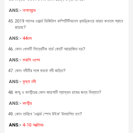
ANS:-
নাগাল্যান্ড
2019 সালের ওয়ার্ল্ড ডিজিটাল কম্পিটিটিভনেস র‍্যাঙ্কিংয়ে ভারত কততম স্থানে
রয়েছে?
ANS:-
44তম
কোন খেলাটি সিন্থেটিক হার্ড কোর্টে আয়োজিত হয়?
ANS:-
ফরাসি ওপেন
কোন নদীটির সঙ্গে কয়না নদী জড়িত?
ANS:-
কৃষ্ণা নদী
জম্মু ও কাশ্মীরের কোন জায়গাটি স্যাফ্রন চাষের জন্য বিখ্যাত?
ANS:-
কাশ্মীর
কোন তারিখে ‘ওয়ার্ল্ড স্পেস উইক’ উদযাপিত হল?
ANS:-
4-10 অক্টোবর