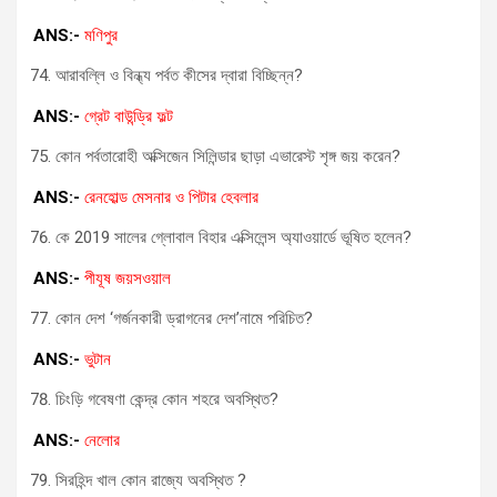
ANS:-
মণিপুর
আরাবল্লি ও বিন্ধ্য পর্বত কীসের দ্বারা বিচ্ছিন্ন?
ANS:-
গ্রেট বাউন্ড্রি ফল্ট
কোন পর্বতারোহী অক্সিজেন সিলিন্ডার ছাড়া এভারেস্ট শৃঙ্গ জয় করেন?
ANS:-
রেনহোল্ড মেসনার ও পিটার হেবলার
কে 2019 সালের গ্লোবাল বিহার এক্সিলেন্স অ্যাওয়ার্ডে ভূষিত হলেন?
ANS:-
পীযূষ জয়সওয়াল
কোন দেশ ‘গর্জনকারী ড্রাগনের দেশ’নামে পরিচিত?
ANS:-
ভুটান
চিংড়ি গবেষণা কেন্দ্র কোন শহরে অবস্থিত?
ANS:-
নেলোর
সিরহিন্দ খাল কোন রাজ্যে অবস্থিত ?