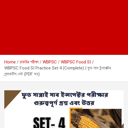
Home
চাকরির পরীক্ষা
WBPSC
WBPSC Food SI
WBPSC Food SI Practice Set 4 (Complete) | ফুড সাব ইন্সপেক্টর
প্র্যাকটিস সেট (PDF সহ)