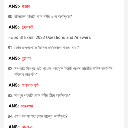
ANS:-
পাঞ্জাব
বালিমেলা বাঁধটি কোন নদীর ওপর অবস্থিত?
ANS:-
ইন্দ্রাবতী
Food SI Exam 2023 Questions and Answers
কোন জলপ্রপাতে ‘মার্বেল রক’দেখতে পাওয়া যায়?
ANS:-
ধুয়াধার
সম্প্রতি বিশ্বের 6টি প্রধান পর্বতশৃঙ্গ বিজয়ী প্রথম ভারতীয় কনিষ্ঠ তফশিলি
মহিলার নাম কী?
ANS:-
মালাবাত পূর্ণা
নাগপুর শহরটি কোন নদীর তীরে অবস্থিত?
ANS:-
ওয়েনগঙ্গা
লোধ জলপ্রপাত কোন রাজ্যে অবস্থিত?
ANS:-
ঝাড়খণ্ড