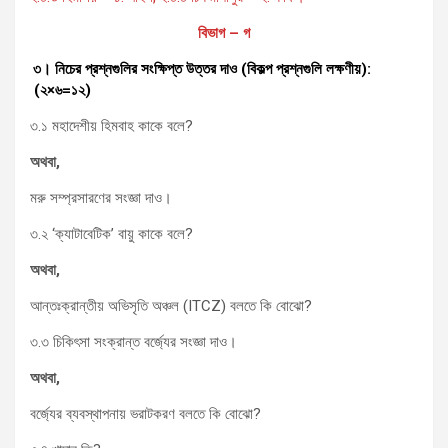
বিভাগ – গ
৩। নিচের প্রশ্নগুলির সংক্ষিপ্ত উত্তর দাও (বিকল্প প্রশ্নগুলি লক্ষণীয়):
(২×৬=১২)
৩.১ মহাদেশীয় হিমবাহ কাকে বলে?
অথবা
,
মরু সম্প্রসারণের সংজ্ঞা দাও।
৩.২ ‘ক্যাটাবেটিক’ বায়ু কাকে বলে?
অথবা
,
আন্তঃক্রান্তীয় অভিসৃতি অঞ্চল (ITCZ) বলতে কি বোঝো?
৩.৩ চিকিৎসা সংক্রান্ত বর্জ্যের সংজ্ঞা দাও।
অথবা
,
বর্জ্যের ব্যবস্থাপনায় ভরাটকরণ বলতে কি বোঝো?