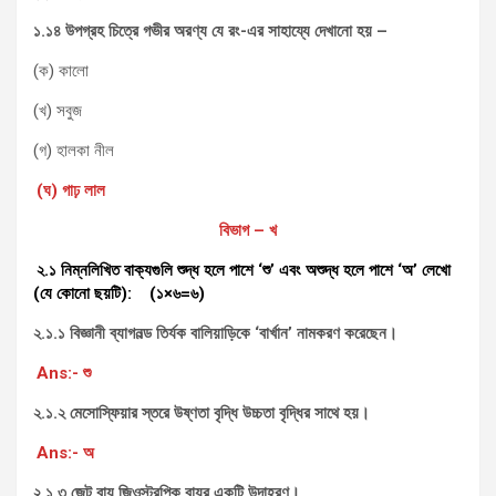
১.১৪ উপগ্রহ চিত্রে গভীর অরণ্য যে রং-এর সাহায্যে দেখানো হয় –
(ক) কালো
(খ) সবুজ
(গ) হালকা নীল
(ঘ) গাঢ় লাল
বিভাগ – খ
২.১ নিম্নলিখিত বাক্যগুলি শুদ্ধ হলে পাশে ‘শু’ এবং অশুদ্ধ হলে পাশে ‘অ’ লেখো
(যে কোনো ছয়টি): (১×৬=৬)
২.১.১ বিজ্ঞানী ব্যাগনল্ড তির্যক বালিয়াড়িকে ‘বার্খান’ নামকরণ করেছেন।
Ans:- শু
২.১.২ মেসোস্ফিয়ার স্তরে উষ্ণতা বৃদ্ধি উচ্চতা বৃদ্ধির সাথে হয়।
Ans:- অ
২.১.৩ জেট বায়ু জিওস্ট্রপিক বায়ুর একটি উদাহরণ।