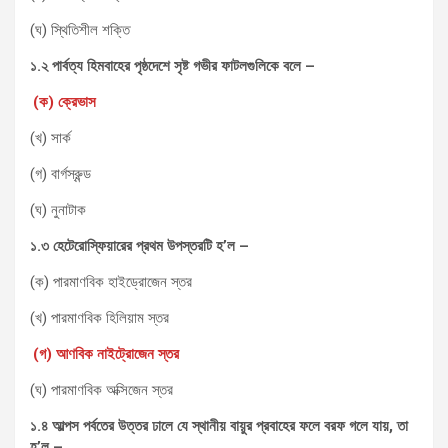
(ঘ) স্থিতিশীল শক্তি
১.২ পার্বত্য হিমবাহের পৃষ্ঠদেশে সৃষ্ট গভীর ফাটলগুলিকে বলে –
(ক) ক্রেভাস
(খ) সার্ক
(গ) বার্গস্রুন্ড
(ঘ) নুনাটাক
১.৩ হেটেরোস্ফিয়ারের প্রথম উপস্তরটি হ’ল –
(ক) পারমাণবিক হাইড্রোজেন স্তর
(খ) পারমাণবিক হিলিয়াম স্তর
(গ) আণবিক নাইট্রোজেন স্তর
(ঘ) পারমাণবিক অক্সিজেন স্তর
১.৪ আল্পস পর্বতের উত্তর ঢালে যে স্থানীয় বায়ুর প্রবাহের ফলে বরফ গলে যায়
,
তা
হ’ল –