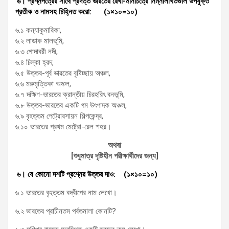
৬। প্রশ্নপত্রের সাথে প্রদত্ত ভারতের রেখা-মানচিত্রে নিম্নলিখিতগুলি উপযুক্ত
প্রতীক ও নামসহ চিহ্নিত করো: (১×১০=১০)
৬.১ কন্যাকুমারিকা,
৬.২ লাডাক মালভূমি,
৬.৩ গোদাবরী নদী,
৬.৪ চিল্কা হ্রদ,
৬.৫ উত্তর-পূর্ব ভারতের বৃষ্টিচ্ছায় অঞ্চল,
৬.৬ মরুমৃত্তিকা অঞ্চল,
৬.৭ দক্ষিণ-ভারতের ক্রান্তীয় চিরহরিৎ বনভূমি,
৬.৮ উত্তর-ভারতের একটি গম উৎপাদক অঞ্চল,
৬.৯ বৃহত্তম পেট্রোরসায়ন শিল্পকেন্দ্র,
৬.১০ ভারতের প্রথম মেট্রো-রেল শহর।
অথবা
[
শুধুমাত্র দৃষ্টিহীন পরীক্ষার্থীদের জন্য]
৬। যে কোনো দশটি প্রশ্নের উত্তর দাও: (১×১০=১০)
৬.১ ভারতের বৃহত্তম বদ্বীপের নাম লেখো।
৬.২ ভারতের প্রাচীনতম পর্বতমালা কোনটি?