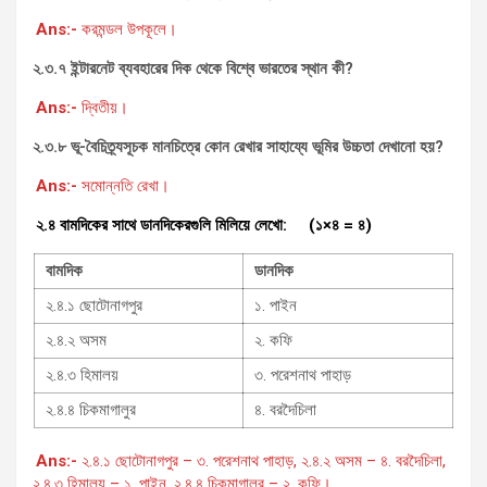
Ans:-
করমন্ডল উপকূলে।
২.৩.৭ ইন্টারনেট ব্যবহারের দিক থেকে বিশ্বে ভারতের স্থান কী?
Ans:-
দ্বিতীয়।
২.৩.৮ ভূ-বৈচিত্র্যসূচক মানচিত্রে কোন রেখার সাহায্যে ভূমির উচ্চতা দেখানো হয়?
Ans:-
সমোন্নতি রেখা।
২.৪ বামদিকের সাথে ডানদিকেরগুলি মিলিয়ে লেখো: (১×৪ = ৪)
বামদিক
ডানদিক
২.৪.১ ছোটোনাগপুর
১. পাইন
২.৪.২ অসম
২. কফি
২.৪.৩ হিমালয়
৩. পরেশনাথ পাহাড়
২.৪.৪ চিকমাগালুর
৪. বরদৈচিলা
Ans:-
২.৪.১ ছোটোনাগপুর – ৩. পরেশনাথ পাহাড়, ২.৪.২ অসম – ৪. বরদৈচিলা,
২.৪.৩ হিমালয় – ১. পাইন, ২.৪.৪ চিকমাগালুর – ২. কফি।