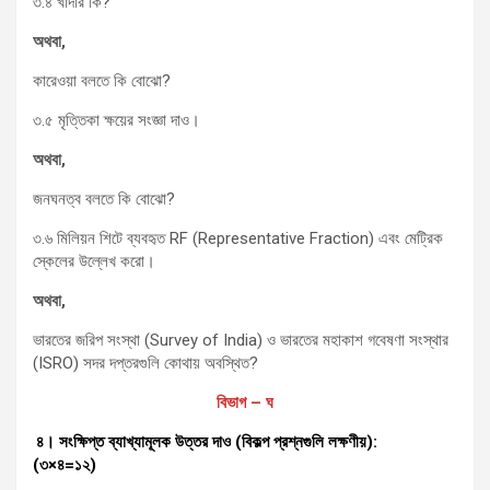
৩.৪ খাদার কি?
অথবা
,
কারেওয়া বলতে কি বোঝো?
৩.৫ মৃত্তিকা ক্ষয়ের সংজ্ঞা দাও।
অথবা
,
জনঘনত্ব বলতে কি বোঝো?
৩.৬ মিলিয়ন শিটে ব্যবহৃত RF (Representative Fraction) এবং মেট্রিক
স্কেলের উল্লেখ করো।
অথবা
,
ভারতের জরিপ সংস্থা (Survey of India) ও ভারতের মহাকাশ গবেষণা সংস্থার
(ISRO) সদর দপ্তরগুলি কোথায় অবস্থিত?
বিভাগ – ঘ
৪। সংক্ষিপ্ত ব্যাখ্যামূলক উত্তর দাও (বিকল্প প্রশ্নগুলি লক্ষণীয়):
(৩×৪=১২)