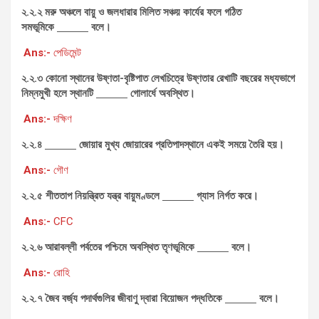
২.২.২ মরু অঞ্চলে বায়ু ও জলধারার মিলিত সঞ্চয় কার্যের ফলে গঠিত
সমভূমিকে
বলে
।
Ans:-
পেডিমেন্ট
২.২.৩ কোনো স্থানের উষ্ণতা-বৃষ্টিপাত লেখচিত্রে উষ্ণতার রেখাটি বছরের মধ্যভাগে
নিম্নমুখী হলে স্থানটি
গোলার্ধে অবস্থিত
।
Ans:-
দক্ষিণ
২.২.৪
জোয়ার মুখ্য জোয়ারের প্রতিপাদস্থানে একই সময়ে তৈরি হয়
।
Ans:-
গৌণ
২.২.৫ শীততাপ নিয়ন্ত্রিত যন্ত্র বায়ুমণ্ডলে
গ্যাস নির্গত করে
।
Ans:-
CFC
২.২.৬ আরাবল্লী পর্বতের পশ্চিমে অবস্থিত তৃণভূমিকে
বলে
।
Ans:-
রোহি
২.২.৭ জৈব বর্জ্য পদার্থগুলির জীবাণু দ্বারা বিয়োজন পদ্ধতিকে
বলে
।