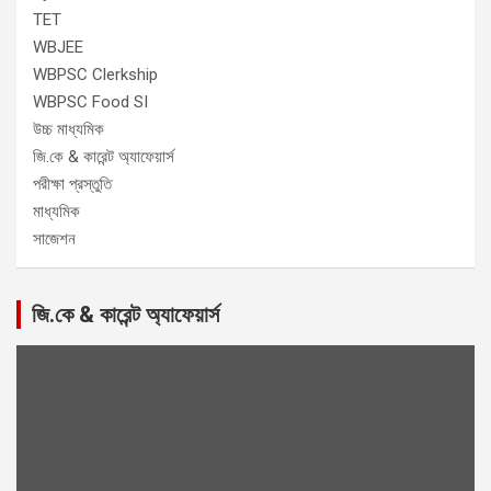
TET
WBJEE
WBPSC Clerkship
WBPSC Food SI
উচ্চ মাধ্যমিক
জি.কে & কারেন্ট অ্যাফেয়ার্স
পরীক্ষা প্রস্তুতি
মাধ্যমিক
সাজেশন
জি.কে & কারেন্ট অ্যাফেয়ার্স