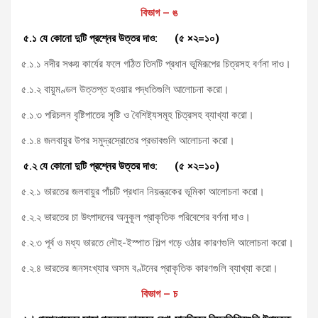
বিভাগ – ঙ
৫.১ যে কোনো দুটি প্রশ্নের উত্তর দাও: (৫ ×২=১০)
৫.১.১ নদীর সঞ্চয় কার্যের ফলে গঠিত তিনটি প্রধান ভূমিরূপের চিত্রসহ বর্ণনা দাও।
৫.১.২ বায়ুমণ্ডল উত্তপ্ত হওয়ার পদ্ধতিগুলি আলোচনা করো।
৫.১.৩ পরিচলন বৃষ্টিপাতের সৃষ্টি ও বৈশিষ্ট্যসমূহ চিত্রসহ ব্যাখ্যা করো।
৫.১.৪ জলবায়ুর উপর সমুদ্রস্রোতের প্রভাবগুলি আলোচনা করো।
৫.২ যে কোনো দুটি প্রশ্নের উত্তর দাও: (৫ ×২=১০)
৫.২.১ ভারতের জলবায়ুর পাঁচটি প্রধান নিয়ন্ত্রকের ভূমিকা আলোচনা করো।
৫.২.২ ভারতের চা উৎপাদনের অনুকূল প্রাকৃতিক পরিবেশের বর্ণনা দাও।
৫.২.৩ পূর্ব ও মধ্য ভারতে লৌহ-ইস্পাত শিল্প গড়ে ওঠার কারণগুলি আলোচনা করো।
৫.২.৪ ভারতের জনসংখ্যার অসম বণ্টনের প্রাকৃতিক কারণগুলি ব্যাখ্যা করো।
বিভাগ – চ