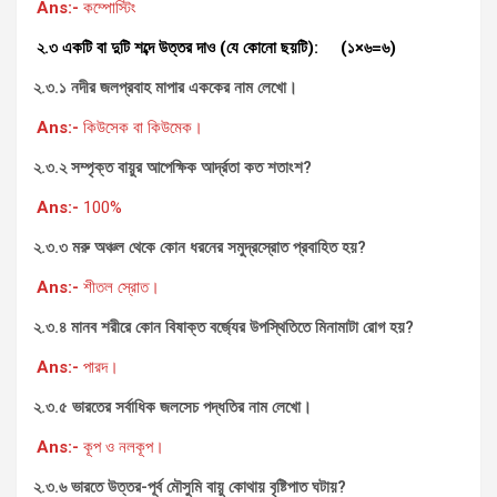
Ans:-
কম্পোস্টিং
২.৩ একটি বা দুটি শব্দে উত্তর দাও (যে কোনো ছয়টি): (১×৬=৬)
২.৩.১ নদীর জলপ্রবাহ মাপার এককের নাম লেখো।
Ans:-
কিউসেক বা কিউমেক।
২.৩.২ সম্পৃক্ত বায়ুর আপেক্ষিক আর্দ্রতা কত শতাংশ
?
Ans:-
100%
২.৩.৩ মরু অঞ্চল থেকে কোন ধরনের সমুদ্রস্রোত প্রবাহিত হয়?
Ans:-
শীতল স্রোত।
২.৩.৪ মানব শরীরে কোন বিষাক্ত বর্জ্যের উপস্থিতিতে মিনামাটা রোগ হয়?
Ans:-
পারদ।
২.৩.৫ ভারতের সর্বাধিক জলসেচ পদ্ধতির নাম লেখো।
Ans:-
কূপ ও নলকূপ।
২.৩.৬ ভারতে উত্তর-পূর্ব মৌসুমি বায়ু কোথায় বৃষ্টিপাত ঘটায়?