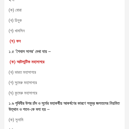
(ক) বোরা
(খ) চিনুক
(গ) খামসিন
(ঘ) ফন
১.৫ ‘শৈবাল সাগর’ দেখা যায় –
(ক) আটলান্টিক মহাসাগরে
(খ) ভারত মহাসাগরে
(গ) সুমেরু মহাসাগরে
(ঘ) কুমেরু মহাসাগরে
১.৬ পৃথিবীর উপর চাঁদ ও সূর্যের মহাকর্ষীয় আকর্ষণের কারণে সমুদ্র জলতলের নিয়মিত
উত্থান ও পতন-কে বলা হয় –
(ক) সুনামি