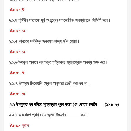
Ans:- শু
২.১.৪ পৃথিবীর সাপেক্ষে সূর্য ও চন্দ্রের সমকোণিক অবস্থানকে সিজিগি বলে।
Ans:- অ
২.১.৫ ভারতের সর্বনিম্ন জনবহুল রাজ্য হ’ল গোয়া।
Ans:- অ
২.১.৬ উপকূল অঞ্চলে লবণাক্ত মৃত্তিকায় ম্যানগ্রোভ অরণ্য গড়ে ওঠে।
Ans:- শু
২.১.৭ উপগ্রহ চিত্রগুলি স্কেল অনুসারে তৈরী করা হয় না।
Ans:- অ
২.২ উপযুক্ত শব্দ বসিয়ে শূন্যস্থান পূরণ করো (যে কোনো ছয়টি): (১×৬=৬)
২.২.১ অবরোহণ প্রক্রিয়ায় ভূমির উচ্চতার
হয়
।
Ans:-
হ্রাস