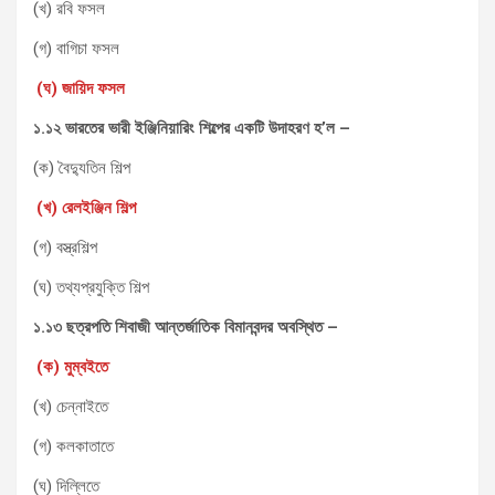
(খ) রবি ফসল
(গ) বাগিচা ফসল
(ঘ) জায়িদ ফসল
১.১২ ভারতের ভারী ইঞ্জিনিয়ারিং শিল্পের একটি উদাহরণ হ’ল –
(ক) বৈদ্যুতিন শিল্প
(খ) রেলইঞ্জিন শিল্প
(গ) বস্ত্রশিল্প
(ঘ) তথ্যপ্রযুক্তি শিল্প
১.১৩ ছত্রপতি শিবাজী আন্তর্জাতিক বিমানবন্দর অবস্থিত –
(ক) মুম্বইতে
(খ) চেন্নাইতে
(গ) কলকাতাতে
(ঘ) দিল্লিতে