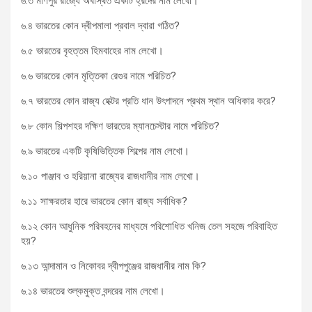
৬.৩ মণিপুর রাজ্যে অবস্থিত একটি হ্রদের নাম লেখো।
৬.৪ ভারতের কোন দ্বীপমালা প্রবাল দ্বারা গঠিত?
৬.৫ ভারতের বৃহত্তম হিমবাহের নাম লেখো।
৬.৬ ভারতের কোন মৃত্তিকা রেগুর নামে পরিচিত?
৬.৭ ভারতের কোন রাজ্য হেক্টর প্রতি ধান উৎপাদনে প্রথম স্থান অধিকার করে?
৬.৮ কোন শিল্পশহর দক্ষিণ ভারতের ম্যানচেস্টার নামে পরিচিত?
৬.৯ ভারতের একটি কৃষিভিত্তিক শিল্পের নাম লেখো।
৬.১০ পাঞ্জাব ও হরিয়ানা রাজ্যের রাজধানীর নাম লেখো।
৬.১১ সাক্ষরতার হারে ভারতের কোন রাজ্য সর্বাধিক?
৬.১২ কোন আধুনিক পরিবহনের মাধ্যমে পরিশোধিত খনিজ তেল সহজে পরিবাহিত
হয়?
৬.১৩ আন্দামান ও নিকোবর দ্বীপপুঞ্জের রাজধানীর নাম কি?
৬.১৪ ভারতের শুল্কমুক্ত বন্দরের নাম লেখো।