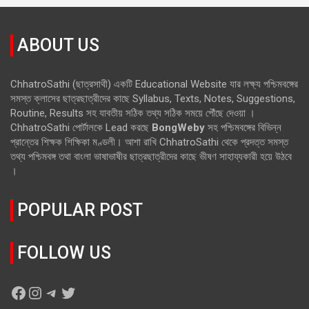
ABOUT US
ChhatroSathi (ছাত্রসাথী) একটি Educational Website যার লক্ষ্য পশ্চিমবঙ্গের
সমস্ত ক্লাসের ছাত্রছাত্রীদের কাছে Syllabus, Texts, Notes, Suggestions,
Routine, Results সহ যাবতীয় সঠিক তথ্য সঠিক সময়ে পৌঁছে দেওয়া ।
ChhatroSathi পোর্টালকে Lead করছে
BongWeby
সহ পশ্চিমবঙ্গের বিভিন্ন
প্রান্তের শিক্ষক শিক্ষিকা মণ্ডলী। আশা রাখি ChhatroSathi থেকে প্রদত্ত সমস্ত
তথ্য পশ্চিমবঙ্গ তথা বাংলা ভাষাভাষীর ছাত্রছাত্রীদের কাছে ভীষণ সাহায্যকারী হয়ে উঠবে
।
POPULAR POST
FOLLOW US
Facebook
Instagram
Telegram
Twitter