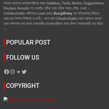
সমস্ত ক্লাসের ছাত্রছাত্রীদের কাছে Syllabus, Texts, Notes, Suggestions,
Routine, Results সহ যাবতীয় সঠিক তথ্য সঠিক সময়ে পৌঁছে দেওয়া ।
ChhatroSathi পোর্টালকে Lead করছে
BongWeby
সহ পশ্চিমবঙ্গের বিভিন্ন
প্রান্তের শিক্ষক শিক্ষিকা মণ্ডলী। আশা রাখি ChhatroSathi থেকে প্রদত্ত সমস্ত
তথ্য পশ্চিমবঙ্গ তথা বাংলা ভাষাভাষীর ছাত্রছাত্রীদের কাছে ভীষণ সাহায্যকারী হয়ে উঠবে
।
POPULAR POST
FOLLOW US
Facebook
Instagram
Telegram
Twitter
COPYRIGHT