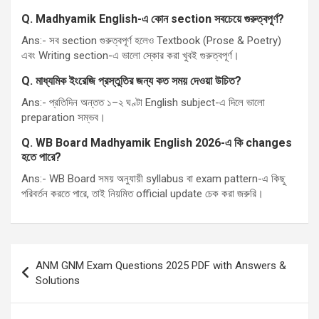
Q. Madhyamik English-
এ কোন
section
সবচেয়ে গুরুত্বপূর্ণ
?
Ans:- সব section গুরুত্বপূর্ণ হলেও Textbook (Prose & Poetry)
এবং Writing section-এ ভালো স্কোর করা খুবই গুরুত্বপূর্ণ।
Q. মাধ্যমিক ইংরেজি প্রস্তুতির জন্য কত সময় দেওয়া উচিত
?
Ans:- প্রতিদিন অন্তত ১–২ ঘণ্টা English subject-এ দিলে ভালো
preparation সম্ভব।
Q. WB Board Madhyamik English 2026-
এ কি
changes
হতে পারে
?
Ans:- WB Board সময় অনুযায়ী syllabus বা exam pattern-এ কিছু
পরিবর্তন করতে পারে, তাই নিয়মিত official update চেক করা জরুরি।
Post
ANM GNM Exam Questions 2025 PDF with Answers &
navigation
Solutions