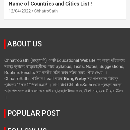
Name of Countries and Cities List !
12/04/2022
ChhatroSathi
ABOUT US
ChhatroSathi (ছাত্রসাথী) একটি Educational Website যার লক্ষ্য পশ্চিমবঙ্গের
সমস্ত ক্লাসের ছাত্রছাত্রীদের কাছে Syllabus, Texts, Notes, Suggestions,
Routine, Results সহ যাবতীয় সঠিক তথ্য সঠিক সময়ে পৌঁছে দেওয়া ।
ChhatroSathi পোর্টালকে Lead করছে
BongWeby
সহ পশ্চিমবঙ্গের বিভিন্ন
প্রান্তের শিক্ষক শিক্ষিকা মণ্ডলী। আশা রাখি ChhatroSathi থেকে প্রদত্ত সমস্ত
তথ্য পশ্চিমবঙ্গ তথা বাংলা ভাষাভাষীর ছাত্রছাত্রীদের কাছে ভীষণ সাহায্যকারী হয়ে উঠবে
।
POPULAR POST