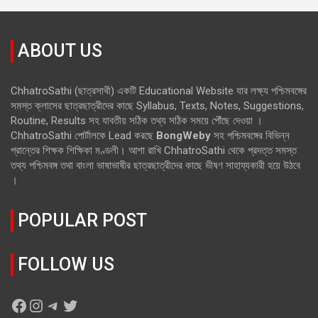
ABOUT US
ChhatroSathi (ছাত্রসাথী) একটি Educational Website যার লক্ষ্য পশ্চিমবঙ্গের
সমস্ত ক্লাসের ছাত্রছাত্রীদের কাছে Syllabus, Texts, Notes, Suggestions,
Routine, Results সহ যাবতীয় সঠিক তথ্য সঠিক সময়ে পৌঁছে দেওয়া ।
ChhatroSathi পোর্টালকে Lead করছে
BongWeby
সহ পশ্চিমবঙ্গের বিভিন্ন
প্রান্তের শিক্ষক শিক্ষিকা মণ্ডলী। আশা রাখি ChhatroSathi থেকে প্রদত্ত সমস্ত
তথ্য পশ্চিমবঙ্গ তথা বাংলা ভাষাভাষীর ছাত্রছাত্রীদের কাছে ভীষণ সাহায্যকারী হয়ে উঠবে
।
POPULAR POST
FOLLOW US
Facebook
Instagram
Telegram
Twitter