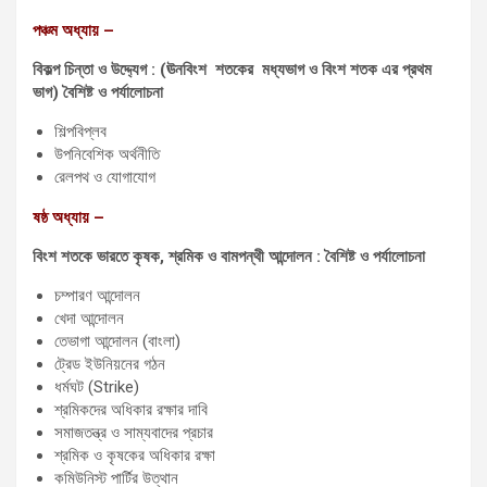
পঞ্চম অধ্যায় –
বিকল্প চিন্তা ও উদ্দ্যেগ : (ঊনবিংশ শতকের মধ্যভাগ ও বিংশ শতক এর প্রথম
ভাগ) বৈশিষ্ট ও পর্যালোচনা
শিল্পবিপ্লব
উপনিবেশিক অর্থনীতি
রেলপথ ও যোগাযোগ
ষষ্ঠ অধ্যায় –
বিংশ শতকে ভারতে কৃষক, শ্রমিক ও বামপন্থী আন্দোলন : বৈশিষ্ট ও পর্যালোচনা
চম্পারণ আন্দোলন
খেদা আন্দোলন
তেভাগা আন্দোলন (বাংলা)
ট্রেড ইউনিয়নের গঠন
ধর্মঘট (Strike)
শ্রমিকদের অধিকার রক্ষার দাবি
সমাজতন্ত্র ও সাম্যবাদের প্রচার
শ্রমিক ও কৃষকের অধিকার রক্ষা
কমিউনিস্ট পার্টির উত্থান