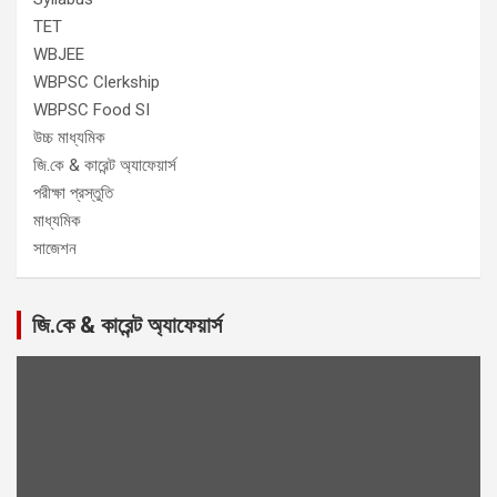
TET
WBJEE
WBPSC Clerkship
WBPSC Food SI
উচ্চ মাধ্যমিক
জি.কে & কারেন্ট অ্যাফেয়ার্স
পরীক্ষা প্রস্তুতি
মাধ্যমিক
সাজেশন
জি.কে & কারেন্ট অ্যাফেয়ার্স