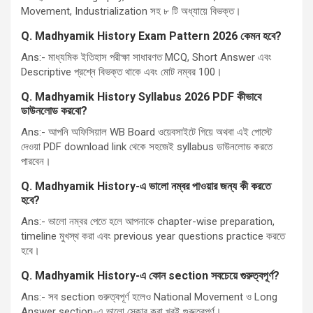
Movement, Industrialization সহ ৮ টি অধ্যায়ে বিভক্ত।
Q.
Madhyamik History Exam Pattern 2026
কেমন হবে
?
Ans:- মাধ্যমিক ইতিহাস পরীক্ষা সাধারণত MCQ, Short Answer এবং
Descriptive প্রশ্নে বিভক্ত থাকে এবং মোট নম্বর 100।
Q.
Madhyamik History Syllabus 2026 PDF
কীভাবে
ডাউনলোড করবো
?
Ans:- আপনি অফিসিয়াল WB Board ওয়েবসাইটে গিয়ে অথবা এই পোস্টে
দেওয়া PDF download link থেকে সহজেই syllabus ডাউনলোড করতে
পারবেন।
Q.
Madhyamik History-
এ ভালো নম্বর পাওয়ার জন্য কী করতে
হবে
?
Ans:- ভালো নম্বর পেতে হলে আপনাকে chapter-wise preparation,
timeline মুখস্থ করা এবং previous year questions practice করতে
হবে।
Q.
Madhyamik History-
এ কোন
section
সবচেয়ে গুরুত্বপূর্ণ
?
Ans:- সব section গুরুত্বপূর্ণ হলেও National Movement ও Long
Answer section-এ ভালো স্কোর করা খুবই গুরুত্বপূর্ণ।